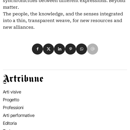
synchronicities between different expressions. Beyond
matter.
The people, the knowledge, and the senses integrated
into a thin, transparent weave, for new resources and
new alliances.
Condividi su Facebook
Condividi su X
Condividi su LinkedIn
Condividi su Pinterest
Condividi su WhatsApp
Condividi su Email
Artribune
Arti visive
Progetto
Professioni
Arti performative
Editoria