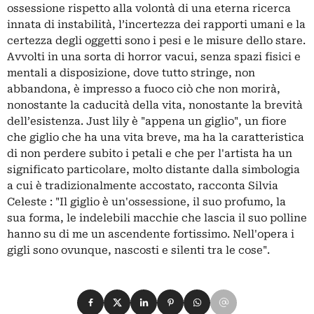
ossessione rispetto alla volontà di una eterna ricerca
innata di instabilità, l’incertezza dei rapporti umani e la
certezza degli oggetti sono i pesi e le misure dello stare.
Avvolti in una sorta di horror vacui, senza spazi fisici e
mentali a disposizione, dove tutto stringe, non
abbandona, è impresso a fuoco ciò che non morirà,
nonostante la caducità della vita, nonostante la brevità
dell’esistenza. Just lily è "appena un giglio", un fiore
che giglio che ha una vita breve, ma ha la caratteristica
di non perdere subito i petali e che per l'artista ha un
significato particolare, molto distante dalla simbologia
a cui è tradizionalmente accostato, racconta Silvia
Celeste : "Il giglio è un'ossessione, il suo profumo, la
sua forma, le indelebili macchie che lascia il suo polline
hanno su di me un ascendente fortissimo. Nell'opera i
gigli sono ovunque, nascosti e silenti tra le cose".
Condividi su Facebook
Condividi su X
Condividi su LinkedIn
Condividi su Pinterest
Condividi su WhatsApp
Condividi su Email