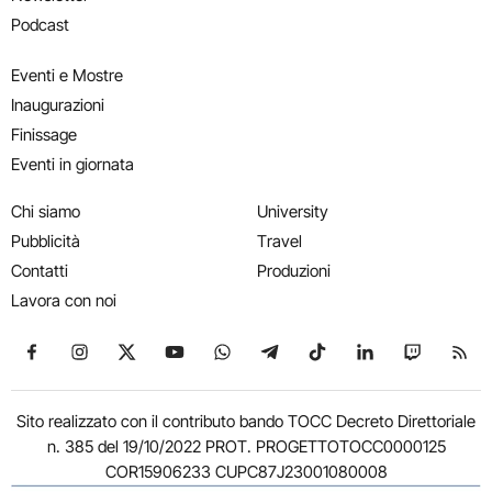
Podcast
Eventi e Mostre
Inaugurazioni
Finissage
Eventi in giornata
Chi siamo
University
Pubblicità
Travel
Contatti
Produzioni
Lavora con noi
Seguici su Facebook
Seguici su Instagram
Seguici su X
Seguici su YouTube
Seguici su WhatsApp
Seguici su Telegram
Seguici su TikTok
Seguici su Link
Seguici su
Segui
Sito realizzato con il contributo bando TOCC Decreto Direttoriale
n. 385 del 19/10/2022 PROT. PROGETTOTOCC0000125
COR15906233 CUPC87J23001080008