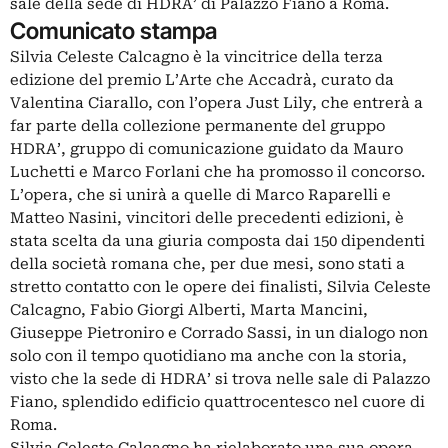
sale della sede di HDRA’ di Palazzo Fiano a Roma.
Comunicato stampa
Silvia Celeste Calcagno è la vincitrice della terza
edizione del premio L’Arte che Accadrà, curato da
Valentina Ciarallo, con l’opera Just Lily, che entrerà a
far parte della collezione permanente del gruppo
HDRA’, gruppo di comunicazione guidato da Mauro
Luchetti e Marco Forlani che ha promosso il concorso.
L’opera, che si unirà a quelle di Marco Raparelli e
Matteo Nasini, vincitori delle precedenti edizioni, è
stata scelta da una giuria composta dai 150 dipendenti
della società romana che, per due mesi, sono stati a
stretto contatto con le opere dei finalisti, Silvia Celeste
Calcagno, Fabio Giorgi Alberti, Marta Mancini,
Giuseppe Pietroniro e Corrado Sassi, in un dialogo non
solo con il tempo quotidiano ma anche con la storia,
visto che la sede di HDRA’ si trova nelle sale di Palazzo
Fiano, splendido edificio quattrocentesco nel cuore di
Roma.
Silvia Celeste Calcagno ha rielaborato una sua opera,