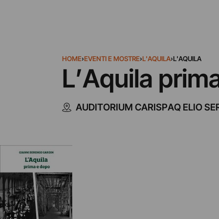
HOME
›
EVENTI E MOSTRE
›
L'AQUILA
›
L'AQUILA
L’Aquila prim
AUDITORIUM CARISPAQ ELIO SE