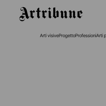
Artribune
Arti visive
Progetto
Professioni
Arti 