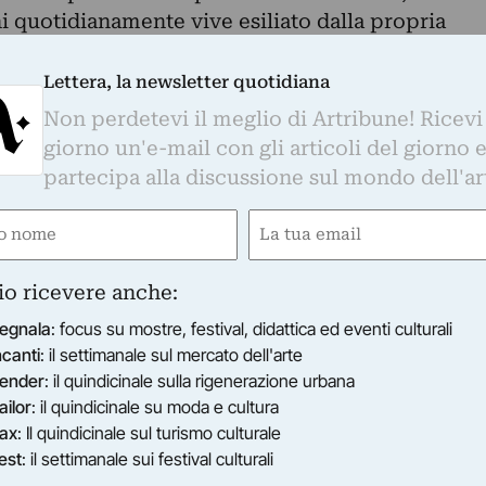
i quotidianamente vive esiliato dalla propria
 che non lo rappresenta più.
 racconta il fotografo è “il silenzio che c’è per
Lettera, la newsletter quotidiana
uno, non c’è nessuno. Non ci sono i bambini che
Non perdetevi il meglio di Artribune! Ricevi
 a fare la spesa, la gente che va in ufficio.
giorno un'e-mail con gli articoli del giorno 
 abbandonati che giravano. E io, che sono
partecipa alla discussione sul mondo dell'ar
icordo a Roma com’era San Lorenzo dopo il
e
Email
cani. Avevo 14 anni ed era la stessa cosa. I can
ttà abbandonati, le case puntellate e questo
ired)
(Required)
io ricevere anche:
ce a Santa Margherita Ligure nel 1930. Nel 1963
egnala
: focus su mostre, festival, didattica ed eventi culturali
. Dopo essersi trasferito a Milano si dedica
ncanti
: il settimanale sul mercato dell'arte
ﬁa di reportage, all’indagine sociale, alla
ender
: il quindicinale sulla rigenerazione urbana
ttura e alla descrizione ambientale. Nel 1979
ailor
: il quindicinale su moda e cultura
on Renzo Piano, per il quale documenta le fasi di
ax
: Il quindicinale sul turismo culturale
est
: il settimanale sui festival culturali
architettonici. Nel 1995 vince il Leica Oskar