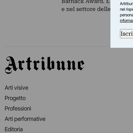
Barnack Award. È molto im
Artribun
e nel settore delle mostre 
nel ris
personal
informa
Iscri
Artribune
Arti visive
Progetto
Professioni
Arti performative
Editoria