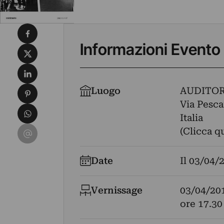
Condividi su Facebook
Informazioni Evento
Condividi su X
Condividi su LinkedIn
Condividi su Pinterest
Luogo
AUDITOR
Via Pesca
Condividi su WhatsApp
Italia
Condividi su Email
(Clicca q
Date
Il
03/04/
Vernissage
03/04/20
ore 17.30