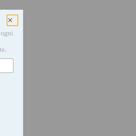
 ogni
e
te.
i