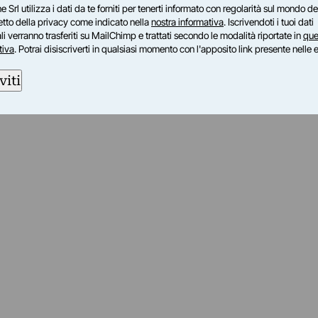
pegnato nella pubblicazione di libri (oltre 200)
e Srl utilizza i dati da te forniti per tenerti informato con regolarità sul mondo del
(oltre 200 individuali).
petto della privacy come indicato nella
nostra informativa
. Iscrivendoti i tuoi dati
i verranno trasferiti su MailChimp e trattati secondo le modalità riportate in
que
tiva
. Potrai disiscriverti in qualsiasi momento con l'apposito link presente nelle 
viti