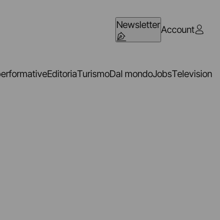
Newsletter
Account
performative
Editoria
Turismo
Dal mondo
Jobs
Television