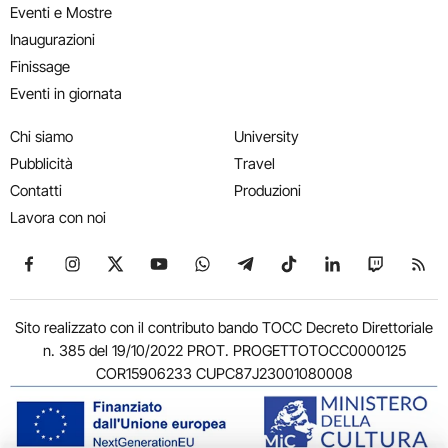
Eventi e Mostre
Inaugurazioni
Finissage
Eventi in giornata
Chi siamo
University
Pubblicità
Travel
Contatti
Produzioni
Lavora con noi
Seguici su Facebook
Seguici su Instagram
Seguici su X
Seguici su YouTube
Seguici su WhatsApp
Seguici su Telegram
Seguici su TikTok
Seguici su Link
Seguici su
Segui
Sito realizzato con il contributo bando TOCC Decreto Direttoriale
n. 385 del 19/10/2022 PROT. PROGETTOTOCC0000125
COR15906233 CUPC87J23001080008