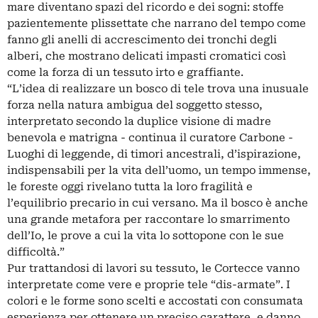
mare diventano spazi del ricordo e dei sogni: stoffe
pazientemente plissettate che narrano del tempo come
fanno gli anelli di accrescimento dei tronchi degli
alberi, che mostrano delicati impasti cromatici così
come la forza di un tessuto irto e graffiante.
“L’idea di realizzare un bosco di tele trova una inusuale
forza nella natura ambigua del soggetto stesso,
interpretato secondo la duplice visione di madre
benevola e matrigna - continua il curatore Carbone -
Luoghi di leggende, di timori ancestrali, d’ispirazione,
indispensabili per la vita dell’uomo, un tempo immense,
le foreste oggi rivelano tutta la loro fragilità e
l’equilibrio precario in cui versano. Ma il bosco è anche
una grande metafora per raccontare lo smarrimento
dell’Io, le prove a cui la vita lo sottopone con le sue
difficoltà.”
Pur trattandosi di lavori su tessuto, le Cortecce vanno
interpretate come vere e proprie tele “dis-armate”. I
colori e le forme sono scelti e accostati con consumata
esperienza per ottenere un preciso carattere, e danno