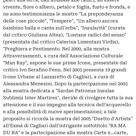
vivente, fiore o albero, petalo e foglia, fusto e fronda, e
ne sono testimonianza le mostre "La preponderanza
delle cose piccole", "Tempere", "Un albero ancora
bambino balla e canta sull'erba", "Insularità" (curata
dal critico Giuliana Altea), "Lontane radici del senso"
(presentata dal critico Caterina Limentani Virdis),
"Preghiera e Pentimento. Nel 2000, alla mostra
Attraversamenti, a cura dell'Associazione Culturale
"Man Ray", espone le sue prime Icone, presentate dal
critico Ivo Serafino Fenu. Nel 2003 presenta 19 grandi
Icone Urbane al Lazzaretto di Cagliari, a cura di
Alessandra Menesini. Dopo la partecipazione nel 2003
alla mostra dedicata a "Sardae Patronus Insulae
Sublimis Inter Martires", decide di rivolgere tutta la sua
attenzione e il suo impegno alla tecnica dell'acquerello
e alla possibilità di nuove sperimentazioni; a tale
proposito si ricorda la mostra del 2005 "Duetto d'Artista"
all'Exmà di Cagliari dall'intrigante sottotitolo "RA MA
DU RA" e la partecipazione alla mostra Carte e…carte,