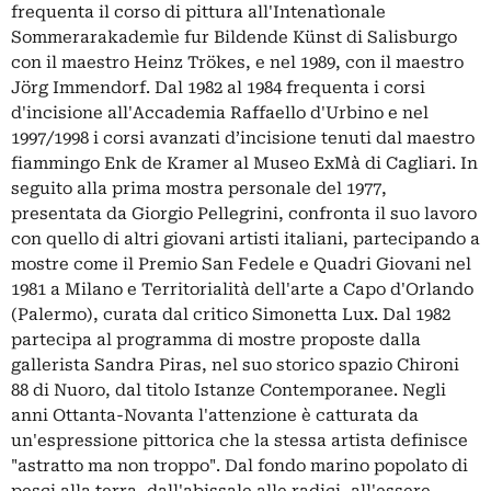
frequenta il corso di pittura all'Intenatìonale
Sommerarakademìe fur Bildende Künst di Salisburgo
con il maestro Heinz Trökes, e nel 1989, con il maestro
Jörg Immendorf. Dal 1982 al 1984 frequenta i corsi
d'incisione all'Accademia Raffaello d'Urbino e nel
1997/1998 i corsi avanzati d’incisione tenuti dal maestro
fiammingo Enk de Kramer al Museo ExMà di Cagliari. In
seguito alla prima mostra personale del 1977,
presentata da Giorgio Pellegrini, confronta il suo lavoro
con quello di altri giovani artisti italiani, partecipando a
mostre come il Premio San Fedele e Quadri Giovani nel
1981 a Milano e Territorialità dell'arte a Capo d'Orlando
(Palermo), curata dal critico Simonetta Lux. Dal 1982
partecipa al programma di mostre proposte dalla
gallerista Sandra Piras, nel suo storico spazio Chironi
88 di Nuoro, dal titolo Istanze Contemporanee. Negli
anni Ottanta-Novanta l'attenzione è catturata da
un'espressione pittorica che la stessa artista definisce
"astratto ma non troppo". Dal fondo marino popolato di
pesci alla terra, dall'abissale alle radici, all'essere