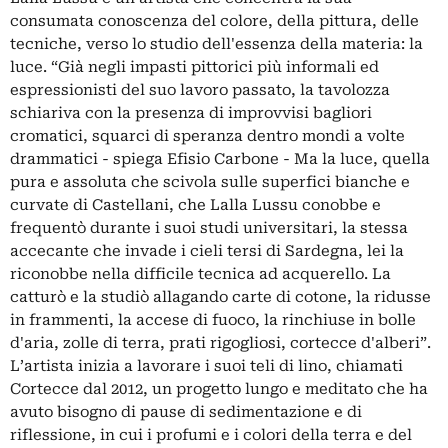
consumata conoscenza del colore, della pittura, delle
tecniche, verso lo studio dell'essenza della materia: la
luce. “Già negli impasti pittorici più informali ed
espressionisti del suo lavoro passato, la tavolozza
schiariva con la presenza di improvvisi bagliori
cromatici, squarci di speranza dentro mondi a volte
drammatici - spiega Efisio Carbone - Ma la luce, quella
pura e assoluta che scivola sulle superfici bianche e
curvate di Castellani, che Lalla Lussu conobbe e
frequentò durante i suoi studi universitari, la stessa
accecante che invade i cieli tersi di Sardegna, lei la
riconobbe nella difficile tecnica ad acquerello. La
catturò e la studiò allagando carte di cotone, la ridusse
in frammenti, la accese di fuoco, la rinchiuse in bolle
d'aria, zolle di terra, prati rigogliosi, cortecce d'alberi”.
L’artista inizia a lavorare i suoi teli di lino, chiamati
Cortecce dal 2012, un progetto lungo e meditato che ha
avuto bisogno di pause di sedimentazione e di
riflessione, in cui i profumi e i colori della terra e del