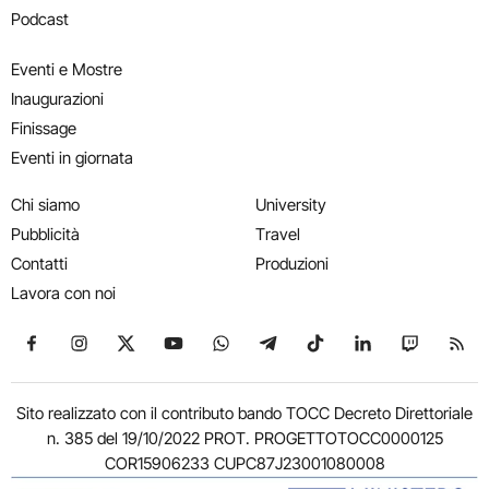
Podcast
Eventi e Mostre
Inaugurazioni
Finissage
Eventi in giornata
Chi siamo
University
Pubblicità
Travel
Contatti
Produzioni
Lavora con noi
Seguici su Facebook
Seguici su Instagram
Seguici su X
Seguici su YouTube
Seguici su WhatsApp
Seguici su Telegram
Seguici su TikTok
Seguici su Link
Seguici su
Segui
Sito realizzato con il contributo bando TOCC Decreto Direttoriale
n. 385 del 19/10/2022 PROT. PROGETTOTOCC0000125
COR15906233 CUPC87J23001080008