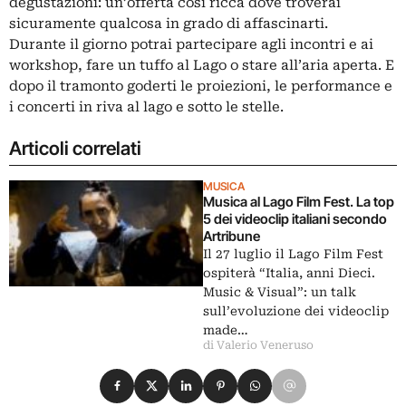
degustazioni: un’offerta così ricca dove troverai
sicuramente qualcosa in grado di affascinarti.
Durante il giorno potrai partecipare agli incontri e ai
workshop, fare un tuffo al Lago o stare all’aria aperta. E
dopo il tramonto goderti le proiezioni, le performance e
i concerti in riva al lago e sotto le stelle.
Articoli correlati
MUSICA
Musica al Lago Film Fest. La top
5 dei videoclip italiani secondo
Artribune
Il 27 luglio il Lago Film Fest
ospiterà “Italia, anni Dieci.
Music & Visual”: un talk
sull’evoluzione dei videoclip
made…
di Valerio Veneruso
Condividi su Facebook
Condividi su X
Condividi su LinkedIn
Condividi su Pinterest
Condividi su WhatsApp
Condividi su Email