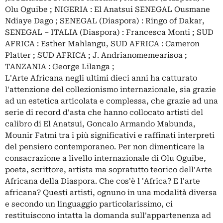
Olu Oguibe ; NIGERIA : El Anatsui SENEGAL Ousmane
Ndiaye Dago ; SENEGAL (Diaspora) : Ringo of Dakar,
SENEGAL – ITALIA (Diaspora) : Francesca Monti ; SUD
AFRICA : Esther Mahlangu, SUD AFRICA : Cameron
Platter ; SUD AFRICA ; J. Andrianomemearisoa ;
TANZANIA : George Lilanga ;
L'Arte Africana negli ultimi dieci anni ha catturato
l'attenzione del collezionismo internazionale, sia grazie
ad un estetica articolata e complessa, che grazie ad una
serie di record d'asta che hanno collocato artisti del
calibro di El Anatsui, Goncalo Armando Mabunda,
Mounir Fatmi tra i più significativi e raffinati interpreti
del pensiero contemporaneo. Per non dimenticare la
consacrazione a livello internazionale di Olu Oguibe,
poeta, scrittore, artista ma sopratutto teorico dell'Arte
Africana della Diaspora. Che cos'è l 'Africa? E l'arte
africana? Questi artisti, ognuno in una modalità diversa
e secondo un linguaggio particolarissimo, ci
restituiscono intatta la domanda sull'appartenenza ad