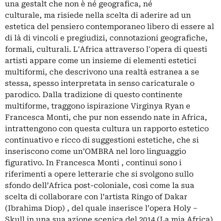
una gestalt che non è né geografica, né
culturale, ma risiede nella scelta di aderire ad un
estetica del pensiero contemporaneo libero di essere al
di là di vincoli e pregiudizi, connotazioni geografiche,
formali, culturali. L'Africa attraverso l'opera di questi
artisti appare come un insieme di elementi estetici
multiformi, che descrivono una realtà estranea a se
stessa, spesso interpretata in senso caricaturale o
parodico. Dalla tradizione di questo continente
multiforme, traggono ispirazione Virginya Ryan e
Francesca Monti, che pur non essendo nate in Africa,
intrattengono con questa cultura un rapporto estetico
continuativo e ricco di suggestioni estetiche, che si
inseriscono come un’OMBRA nel loro linguaggio
figurativo. In Francesca Monti , continui sono i
riferimenti a opere letterarie che si svolgono sullo
sfondo dell’Africa post-coloniale, così come la sua
scelta di collaborare con l’artista Ringo of Dakar
(Ibrahima Diop) , del quale inserisce l’opera Holy –
Skull in una sua azione scenica del 2014 (La mia Africa).