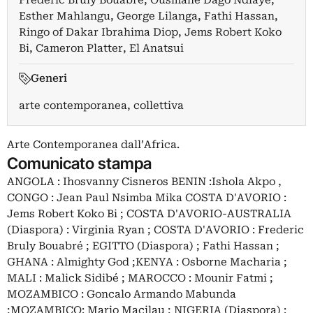
Frédèric Bruly Bouabré
,
Ousmane Dago Ndiaye
,
Esther Mahlangu
,
George Lilanga
,
Fathi Hassan
,
Ringo of Dakar Ibrahima Diop
,
Jems Robert Koko
Bi
,
Cameron Platter
,
El Anatsui
Generi
arte contemporanea, collettiva
Arte Contemporanea dall’Africa.
Comunicato stampa
ANGOLA : Ihosvanny Cisneros BENIN :Ishola Akpo ,
CONGO : Jean Paul Nsimba Mika COSTA D'AVORIO :
Jems Robert Koko Bi ; COSTA D'AVORIO-AUSTRALIA
(Diaspora) : Virginia Ryan ; COSTA D'AVORIO : Frederic
Bruly Bouabré ; EGITTO (Diaspora) ; Fathi Hassan ;
GHANA : Almighty God ;KENYA : Osborne Macharia ;
MALI : Malick Sidibé ; MAROCCO : Mounir Fatmi ;
MOZAMBICO : Goncalo Armando Mabunda
;MOZAMBICO: Mario Macilau ; NIGERIA (Diaspora) :