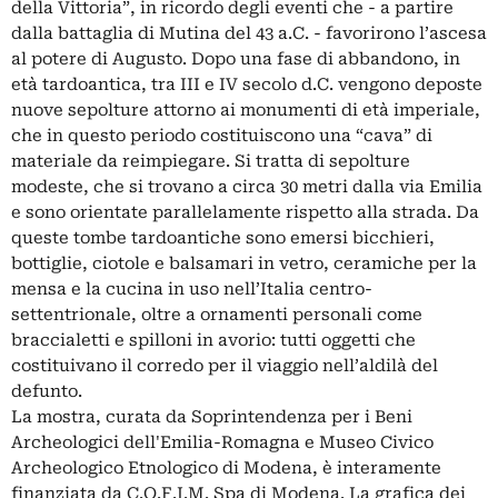
della Vittoria”, in ricordo degli eventi che - a partire
dalla battaglia di Mutina del 43 a.C. - favorirono l’ascesa
al potere di Augusto. Dopo una fase di abbandono, in
età tardoantica, tra III e IV secolo d.C. vengono deposte
nuove sepolture attorno ai monumenti di età imperiale,
che in questo periodo costituiscono una “cava” di
materiale da reimpiegare. Si tratta di sepolture
modeste, che si trovano a circa 30 metri dalla via Emilia
e sono orientate parallelamente rispetto alla strada. Da
queste tombe tardoantiche sono emersi bicchieri,
bottiglie, ciotole e balsamari in vetro, ceramiche per la
mensa e la cucina in uso nell’Italia centro-
settentrionale, oltre a ornamenti personali come
braccialetti e spilloni in avorio: tutti oggetti che
costituivano il corredo per il viaggio nell’aldilà del
defunto.
La mostra, curata da Soprintendenza per i Beni
Archeologici dell'Emilia-Romagna e Museo Civico
Archeologico Etnologico di Modena, è interamente
finanziata da C.O.F.I.M. Spa di Modena. La grafica dei