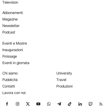
Television
Abbonamenti
Magazine
Newsletter
Podcast
Eventi e Mostre
Inaugurazioni
Finissage
Eventi in giornata
Chi siamo
University
Pubblicità
Travel
Contatti
Produzioni
Lavora con noi
Seguici su Facebook
Seguici su Instagram
Seguici su X
Seguici su YouTube
Seguici su WhatsApp
Seguici su Telegram
Seguici su TikTok
Seguici su Link
Seguici su
Segui