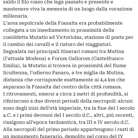
saldo il filo rosso che lega passato e presente e
mantenere viva la memoria di un luogo dalla vocazione
millenaria.
L’area sepolcrale della Fossalta era probabilmente
collegata a un insediamento in prossimità della
cosiddetta Mutatio ad Victorìolas, stazione di posta per
il cambio dei cavalli e il ristoro dei viaggiatori.
Segnalata nei principali itinerari romani tra Mutina
(l’attuale Modena) e Forum Gallorum (Castelfranco
Emilia), la Mutatio si trovava in prossimità del fiume
Scultenna, l’odierno Panaro, a tre miglia da Mutina,
distanza che corrisponde esattamente ai 4,4 km che
separano la Fossalta dal centro della città romana.
I ritrovamenti, emersi a circa 2 metri di profondità, si
riferiscono a due diversi periodi della necropoli: alcuni
sono degli inizi dell’età imperiale, tra la fine del I secolo
a.C. e i primi decenni del I secolo d.C., altri, più recenti,
risalgono all’epoca tardoantica, tra III e IV secolo d.C.
Alla necropoli del primo periodo appartengono i resti di
un monumento funerario, demolito nel corso del IV