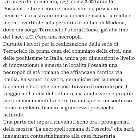
Un luogo del commiato, oggi come 2.000 anni fa.
Possiamo citare i corsi e ricorsi storici, possiamo
pensare a una straordinaria coincidenza ma la realtà è
incontrovertibile: alla periferia orientale di Modena,
dove ora sorge Terracielo Funeral Home, già alla fine
del I sec. a.C. c’era una necropoli.
Durante i lavori per la realizzazione della sede di
Terracielo (la prima casa del commiato della città, una
delle pochissime in Italia, unica per dimensioni e livello
di innovazione) è emersa in località Fossalta una
necropoli di età romana che affiancava l’antica via
Emilia. Balsamari in vetro, ceramiche per la mensa,
bicchieri e bottiglie che costituivano il corredo per il
viaggio nell’aldilà del defunto, ma anche vere e proprie
parti di monumenti funebri, tra cui spicca un sontuoso
leone in calcare bianco, a grandezza pressoché
naturale.
Una parte dei reperti rinvenuti sono ora i protagonisti
della mostra "La necropoli romana di Fossalta" che sarà
inaugurata contestualmente alla casa funeraria