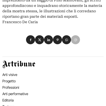
impreziosito da un saggio di Pino Mantovani; gli scritti
approfondiscono e inquadrano storicamente la materia
della mostra stessa, le illustrazioni che li corredano
riportano gran parte dei materiali esposti.
Francesco De Caria
Condividi su Facebook
Condividi su X
Condividi su LinkedIn
Condividi su Pinterest
Condividi su WhatsApp
Condividi su Email
Artribune
Arti visive
Progetto
Professioni
Arti performative
Editoria