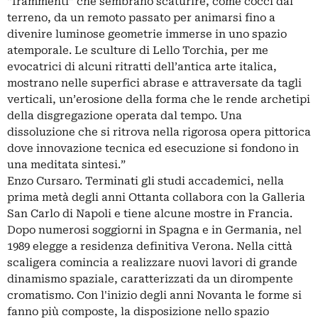
“frammenti” che sembrano scaturire, come cocci dal
terreno, da un remoto passato per animarsi fino a
divenire luminose geometrie immerse in uno spazio
atemporale. Le sculture di Lello Torchia, per me
evocatrici di alcuni ritratti dell’antica arte italica,
mostrano nelle superfici abrase e attraversate da tagli
verticali, un’erosione della forma che le rende archetipi
della disgregazione operata dal tempo. Una
dissoluzione che si ritrova nella rigorosa opera pittorica
dove innovazione tecnica ed esecuzione si fondono in
una meditata sintesi.”
Enzo Cursaro. Terminati gli studi accademici, nella
prima metà degli anni Ottanta collabora con la Galleria
San Carlo di Napoli e tiene alcune mostre in Francia.
Dopo numerosi soggiorni in Spagna e in Germania, nel
1989 elegge a residenza definitiva Verona. Nella città
scaligera comincia a realizzare nuovi lavori di grande
dinamismo spaziale, caratterizzati da un dirompente
cromatismo. Con l'inizio degli anni Novanta le forme si
fanno più composte, la disposizione nello spazio