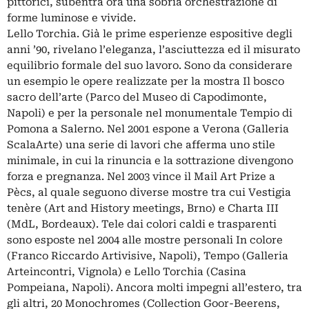
pittorici, subentra ora una sobria orchestrazione di
forme luminose e vivide.
Lello Torchia. Già le prime esperienze espositive degli
anni ’90, rivelano l’eleganza, l’asciuttezza ed il misurato
equilibrio formale del suo lavoro. Sono da considerare
un esempio le opere realizzate per la mostra Il bosco
sacro dell’arte (Parco del Museo di Capodimonte,
Napoli) e per la personale nel monumentale Tempio di
Pomona a Salerno. Nel 2001 espone a Verona (Galleria
ScalaArte) una serie di lavori che afferma uno stile
minimale, in cui la rinuncia e la sottrazione divengono
forza e pregnanza. Nel 2003 vince il Mail Art Prize a
Pècs, al quale seguono diverse mostre tra cui Vestigia
tenère (Art and History meetings, Brno) e Charta III
(MdL, Bordeaux). Tele dai colori caldi e trasparenti
sono esposte nel 2004 alle mostre personali In colore
(Franco Riccardo Artivisive, Napoli), Tempo (Galleria
Arteincontri, Vignola) e Lello Torchia (Casina
Pompeiana, Napoli). Ancora molti impegni all’estero, tra
gli altri, 20 Monochromes (Collection Goor-Beerens,