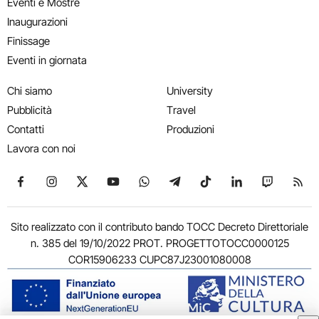
Eventi e Mostre
Inaugurazioni
Finissage
Eventi in giornata
Chi siamo
University
Pubblicità
Travel
Contatti
Produzioni
Lavora con noi
Seguici su Facebook
Seguici su Instagram
Seguici su X
Seguici su YouTube
Seguici su WhatsApp
Seguici su Telegram
Seguici su TikTok
Seguici su Link
Seguici su
Segui
Sito realizzato con il contributo bando TOCC Decreto Direttoriale
n. 385 del 19/10/2022 PROT. PROGETTOTOCC0000125
COR15906233 CUPC87J23001080008