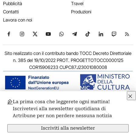
Pubblicità
Travel
Contatti
Produzioni
Lavora con noi
Seguici su Facebook
Seguici su Instagram
Seguici su X
Seguici su YouTube
Seguici su WhatsApp
Seguici su Telegram
Seguici su TikTok
Seguici su Link
Seguici su
Segui
Sito realizzato con il contributo bando TOCC Decreto Direttoriale
n. 385 del 19/10/2022 PROT. PROGETTOTOCC0000125
COR15906233 CUPC87J23001080008
La prima cosa che leggerete ogni mattina!
© 2011-2026 ARTRIBUNE srl – Corso Vittorio Emanuele II, 287 –
Iscrivetevi alla newsletter quotidiana di
00186 Roma - P.I. 11381581005
Artribune per non perdere nessuna notizia
Privacy: Responsabile della protezione dei dati personali
ARTRIBUNE srl – Corso Vittorio Emanuele II, 287 – 00186 Roma
Iscriviti alla newsletter
Termini e condizioni
Privacy Policy
Cookie Policy
Credits