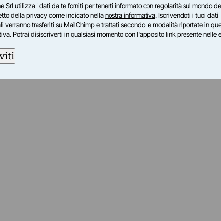
e Srl utilizza i dati da te forniti per tenerti informato con regolarità sul mondo del
petto della privacy come indicato nella
nostra informativa
. Iscrivendoti i tuoi dati
i verranno trasferiti su MailChimp e trattati secondo le modalità riportate in
que
tiva
. Potrai disiscriverti in qualsiasi momento con l'apposito link presente nelle 
viti