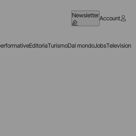
Newsletter
Account
performative
Editoria
Turismo
Dal mondo
Jobs
Television