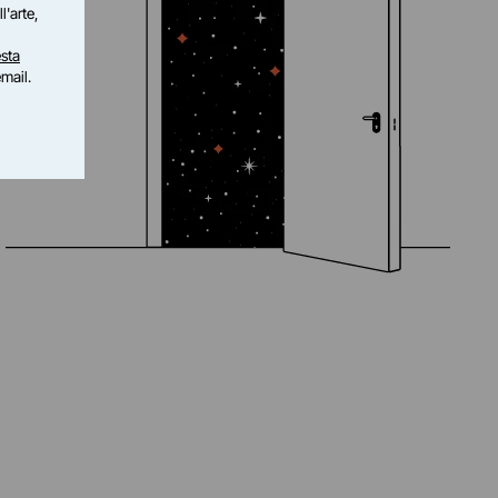
l'arte,
sta
email.