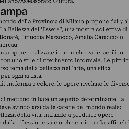
Milano/Assessorato Cultura.
tampa
 mondo della Provincia di Milano propone dal 7 al
La Bellezza dell'Essere”, una mostra collettiva di
y Bonafè, Pinuccia Mazzocco, Amalia Caracciolo,
nereau.
ta opere, realizzate in tecniche varie: acrilico,
con uno stile di riferimento informale. Le pittric
so tema della bellezza nell'arte, una sfida
per ogni artista.
, tra forma e colore, le opere rivelano le divers
ici mettono in luce un aspetto determinante, la
deve svincolarsi dalle catene del mondo reale:
llezza della vita, mirando a produrre opere
 dalla riflessione su ciò che ci circonda, affinch