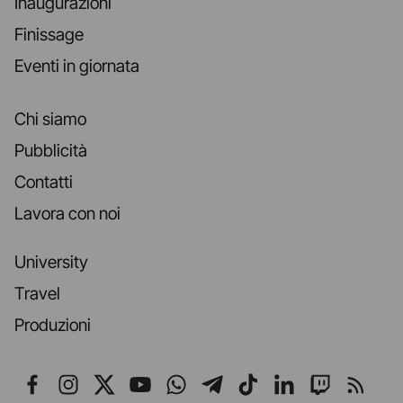
Inaugurazioni
Finissage
Eventi in giornata
Chi siamo
Pubblicità
Contatti
Lavora con noi
University
Travel
Produzioni
Seguici su Facebook
Seguici su Instagram
Seguici su X
Seguici su YouTube
Seguici su WhatsApp
Seguici su Telegr
Seguici su TikT
Seguici su L
Seguici 
Segui