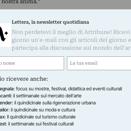
a nostra anima.”
Lettera, la newsletter quotidiana
Non perdetevi il meglio di Artribune! Ricevi
giorno un'e-mail con gli articoli del giorno 
partecipa alla discussione sul mondo dell'ar
e
Email
ired)
(Required)
io ricevere anche:
egnala
: focus su mostre, festival, didattica ed eventi culturali
ncanti
: il settimanale sul mercato dell'arte
ender
: il quindicinale sulla rigenerazione urbana
ailor
: il quindicinale su moda e cultura
ax
: Il quindicinale sul turismo culturale
est
: il settimanale sui festival culturali