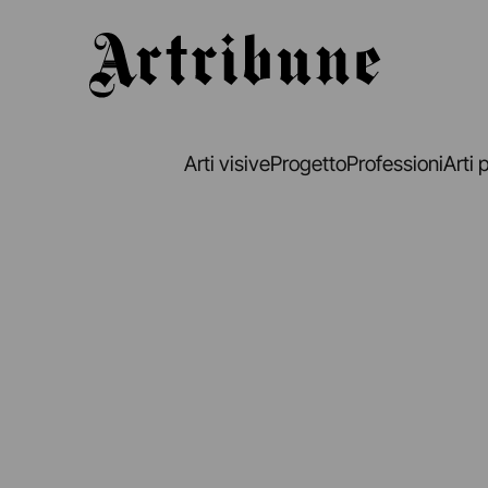
Artribune
Arti visive
Progetto
Professioni
Arti 