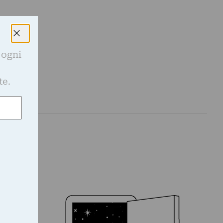
 ogni
e
te.