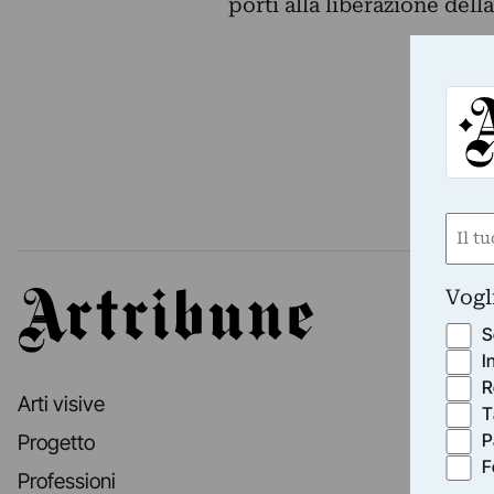
porti alla liberazione dell
Nom
(Requ
First
Vogl
Artribune
S
I
R
Arti visive
T
P
Progetto
F
Professioni