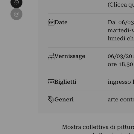
Condividi su WhatsApp
(Clicca q
Condividi su Email
Date
Dal
06/03
martedì-v
lunedì ch
Vernissage
06/03/20
ore 18,30
Biglietti
ingresso 
Generi
arte cont
Mostra collettiva di pittu