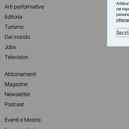
Artribun
Arti performative
nel ris
personal
Editoria
informa
Turismo
Iscri
Dal mondo
Jobs
Television
Abbonamenti
Magazine
Newsletter
Podcast
Eventi e Mostre