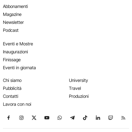
Abbonamenti
Magazine
Newsletter
Podcast
Eventi e Mostre
Inaugurazioni
Finissage
Eventi in giornata
Chi siamo
University
Pubblicità
Travel
Contatti
Produzioni
Lavora con noi
Seguici su Facebook
Seguici su Instagram
Seguici su X
Seguici su YouTube
Seguici su WhatsApp
Seguici su Telegram
Seguici su TikTok
Seguici su Link
Seguici su
Segui