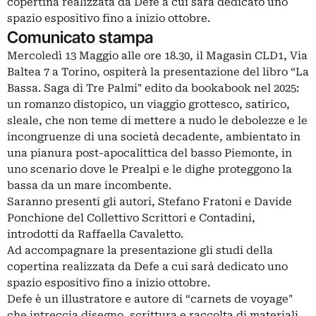
copertina realizzata da Defe a cui sarà dedicato uno
spazio espositivo fino a inizio ottobre.
Comunicato stampa
Mercoledì 13 Maggio alle ore 18.30, il Magasin CLD1, Via
Baltea 7 a Torino, ospiterà la presentazione del libro “La
Bassa. Saga di Tre Palmi" edito da bookabook nel 2025:
un romanzo distopico, un viaggio grottesco, satirico,
sleale, che non teme di mettere a nudo le debolezze e le
incongruenze di una società decadente, ambientato in
una pianura post-apocalittica del basso Piemonte, in
uno scenario dove le Prealpi e le dighe proteggono la
bassa da un mare incombente.
Saranno presenti gli autori, Stefano Fratoni e Davide
Ponchione del Collettivo Scrittori e Contadini,
introdotti da Raffaella Cavaletto.
Ad accompagnare la presentazione gli studi della
copertina realizzata da Defe a cui sarà dedicato uno
spazio espositivo fino a inizio ottobre.
Defe è un illustratore e autore di “carnets de voyage"
che intreccia disegno, scrittura e raccolta di materiali