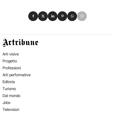
Condividi su Facebook
Condividi su X
Condividi su LinkedIn
Condividi su Pinterest
Condividi su WhatsApp
Condividi su Email
Artribune
Arti visive
Progetto
Professioni
Arti performative
Editoria
Turismo
Dal mondo
Jobs
Television