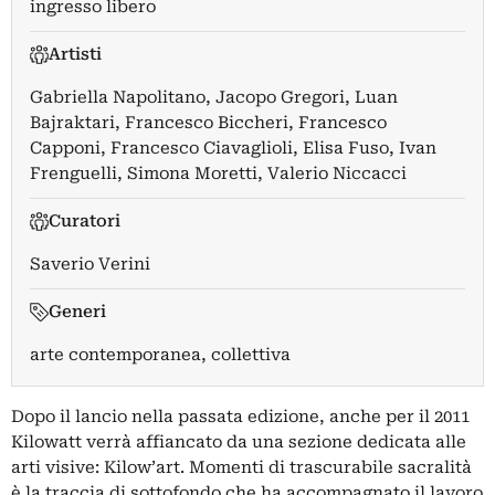
ingresso libero
Artisti
Gabriella Napolitano
,
Jacopo Gregori
,
Luan
Bajraktari
,
Francesco Biccheri
,
Francesco
Capponi
,
Francesco Ciavaglioli
,
Elisa Fuso
,
Ivan
Frenguelli
,
Simona Moretti
,
Valerio Niccacci
Curatori
Saverio Verini
Generi
arte contemporanea, collettiva
Dopo il lancio nella passata edizione, anche per il 2011
Kilowatt verrà affiancato da una sezione dedicata alle
arti visive: Kilow’art. Momenti di trascurabile sacralità
è la traccia di sottofondo che ha accompagnato il lavoro