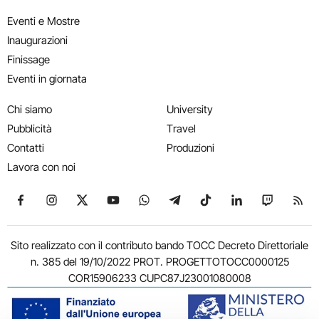
Eventi e Mostre
Inaugurazioni
Finissage
Eventi in giornata
Chi siamo
University
Pubblicità
Travel
Contatti
Produzioni
Lavora con noi
Seguici su Facebook
Seguici su Instagram
Seguici su X
Seguici su YouTube
Seguici su WhatsApp
Seguici su Telegram
Seguici su TikTok
Seguici su Link
Seguici su
Segui
Sito realizzato con il contributo bando TOCC Decreto Direttoriale
n. 385 del 19/10/2022 PROT. PROGETTOTOCC0000125
COR15906233 CUPC87J23001080008