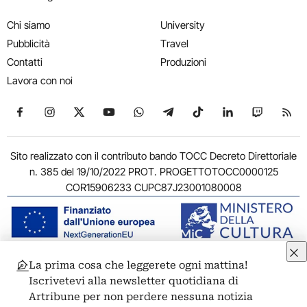
Chi siamo
University
Pubblicità
Travel
Contatti
Produzioni
Lavora con noi
Seguici su Facebook
Seguici su Instagram
Seguici su X
Seguici su YouTube
Seguici su WhatsApp
Seguici su Telegram
Seguici su TikTok
Seguici su Link
Seguici su
Segui
Sito realizzato con il contributo bando TOCC Decreto Direttoriale
n. 385 del 19/10/2022 PROT. PROGETTOTOCC0000125
COR15906233 CUPC87J23001080008
La prima cosa che leggerete ogni mattina!
© 2011-2026 ARTRIBUNE srl – Corso Vittorio Emanuele II, 287 –
Iscrivetevi alla newsletter quotidiana di
00186 Roma - P.I. 11381581005
Artribune per non perdere nessuna notizia
Privacy: Responsabile della protezione dei dati personali