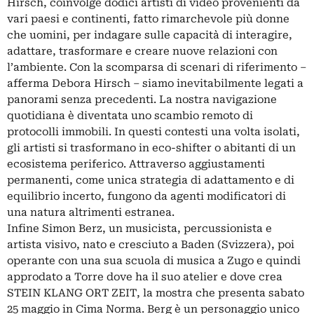
Hirsch, coinvolge dodici artisti di video provenienti da
vari paesi e continenti, fatto rimarchevole più donne
che uomini, per indagare sulle capacità di interagire,
adattare, trasformare e creare nuove relazioni con
l’ambiente. Con la scomparsa di scenari di riferimento –
afferma Debora Hirsch – siamo inevitabilmente legati a
panorami senza precedenti. La nostra navigazione
quotidiana è diventata uno scambio remoto di
protocolli immobili. In questi contesti una volta isolati,
gli artisti si trasformano in eco-shifter o abitanti di un
ecosistema periferico. Attraverso aggiustamenti
permanenti, come unica strategia di adattamento e di
equilibrio incerto, fungono da agenti modificatori di
una natura altrimenti estranea.
Infine Simon Berz, un musicista, percussionista e
artista visivo, nato e cresciuto a Baden (Svizzera), poi
operante con una sua scuola di musica a Zugo e quindi
approdato a Torre dove ha il suo atelier e dove crea
STEIN KLANG ORT ZEIT, la mostra che presenta sabato
25 maggio in Cima Norma. Berg è un personaggio unico