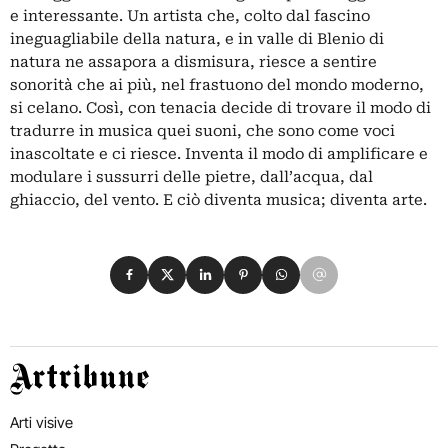
e interessante. Un artista che, colto dal fascino
ineguagliabile della natura, e in valle di Blenio di
natura ne assapora a dismisura, riesce a sentire
sonorità che ai più, nel frastuono del mondo moderno,
si celano. Così, con tenacia decide di trovare il modo di
tradurre in musica quei suoni, che sono come voci
inascoltate e ci riesce. Inventa il modo di amplificare e
modulare i sussurri delle pietre, dall’acqua, dal
ghiaccio, del vento. E ciò diventa musica; diventa arte.
Condividi su Facebook
Condividi su X
Condividi su LinkedIn
Condividi su Pinterest
Condividi su WhatsApp
Condividi su Email
Artribune
Arti visive