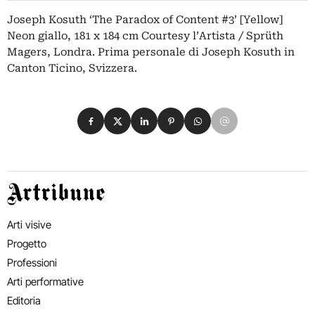
Joseph Kosuth ‘The Paradox of Content #3’ [Yellow]
Neon giallo, 181 x 184 cm Courtesy l’Artista / Sprüth
Magers, Londra. Prima personale di Joseph Kosuth in
Canton Ticino, Svizzera.
Condividi su Facebook
Condividi su X
Condividi su LinkedIn
Condividi su Pinterest
Condividi su WhatsApp
Condividi su Email
Artribune
Arti visive
Progetto
Professioni
Arti performative
Editoria