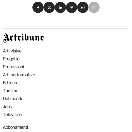
Condividi su Facebook
Condividi su X
Condividi su LinkedIn
Condividi su Pinterest
Condividi su WhatsApp
Condividi su Email
Artribune
Arti visive
Progetto
Professioni
Arti performative
Editoria
Turismo
Dal mondo
Jobs
Television
Abbonamenti