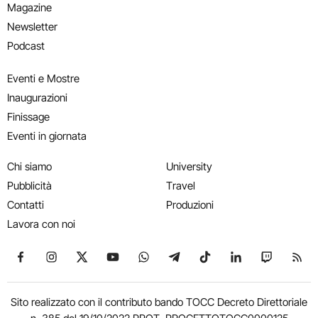
Magazine
Newsletter
Podcast
Eventi e Mostre
Inaugurazioni
Finissage
Eventi in giornata
Chi siamo
University
Pubblicità
Travel
Contatti
Produzioni
Lavora con noi
Seguici su Facebook
Seguici su Instagram
Seguici su X
Seguici su YouTube
Seguici su WhatsApp
Seguici su Telegram
Seguici su TikTok
Seguici su Link
Seguici su
Segui
Sito realizzato con il contributo bando TOCC Decreto Direttoriale