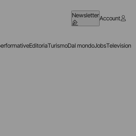
Newsletter
Account
performative
Editoria
Turismo
Dal mondo
Jobs
Television