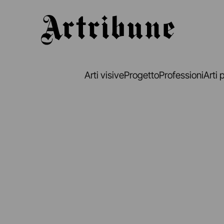
Artribune
Arti visive
Progetto
Professioni
Arti 