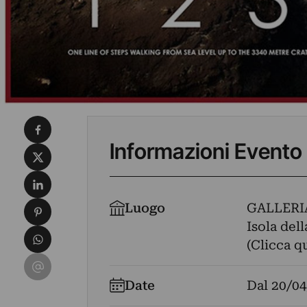
Condividi su Facebook
Informazioni Evento
Condividi su X
Condividi su LinkedIn
Condividi su Pinterest
Luogo
GALLERI
Isola del
Condividi su WhatsApp
(Clicca q
Condividi su Email
Date
Dal
20/04