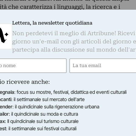
tà che caratterizza i linguaggi, la ricerca e i
i, alcuni tratti sembrano attraversare le loro
sale. Il valore dell’esperienza, la generazione
Lettera, la newsletter quotidiana
erimentazione di sistemi di misurazione dello
Non perdetevi il meglio di Artribune! Ricevi
iticità nel rapporto tra sviluppo e tutela, lo
giorno un'e-mail con gli articoli del giorno 
e privato, la sostenibilità e la dimensione
partecipa alla discussione sul mondo dell'ar
ei materiali, sono alcuni di questi snodi. La mostr
e
Email
lare questi fattori in maniera diversa in ogni
gatorio)
(Obbligatorio)
re approcci, sfumature e letture differenti di
lori, e per aprire una riflessione sui processi
io ricevere anche:
di generazione delle forme, delle opere e dei
egnala
: focus su mostre, festival, didattica ed eventi culturali
ncanti
: il settimanale sul mercato dell'arte
amish Fulton, Antoni Muntadas, Cesare
ender
: il quindicinale sulla rigenerazione urbana
, Mariateresa Sartori
ailor
: il quindicinale su moda e cultura
ax
: Il quindicinale sul turismo culturale
est
: il settimanale sui festival culturali