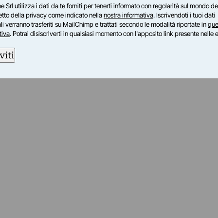
e Srl utilizza i dati da te forniti per tenerti informato con regolarità sul mondo del
petto della privacy come indicato nella
nostra informativa
. Iscrivendoti i tuoi dati
i verranno trasferiti su MailChimp e trattati secondo le modalità riportate in
que
tiva
. Potrai disiscriverti in qualsiasi momento con l'apposito link presente nelle 
viti