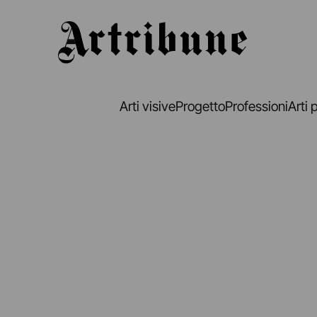
Artribune
Arti visive
Progetto
Professioni
Arti 