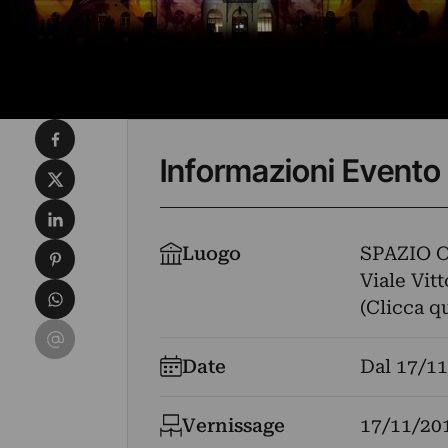
Condividi su Facebook
Informazioni Evento
Condividi su X
Condividi su LinkedIn
Condividi su Pinterest
Luogo
SPAZIO 
Viale Vitt
Condividi su WhatsApp
(Clicca q
Condividi su Email
Date
Dal
17/11
Vernissage
17/11/20