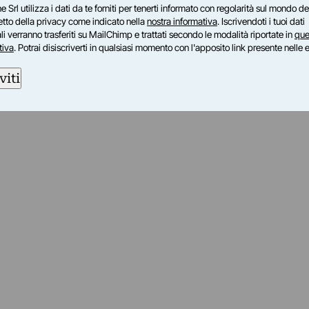
e Srl utilizza i dati da te forniti per tenerti informato con regolarità sul mondo del
petto della privacy come indicato nella
nostra informativa
. Iscrivendoti i tuoi dati
i verranno trasferiti su MailChimp e trattati secondo le modalità riportate in
que
tiva
. Potrai disiscriverti in qualsiasi momento con l'apposito link presente nelle 
viti