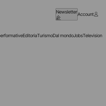
Newsletter
Account
performative
Editoria
Turismo
Dal mondo
Jobs
Television