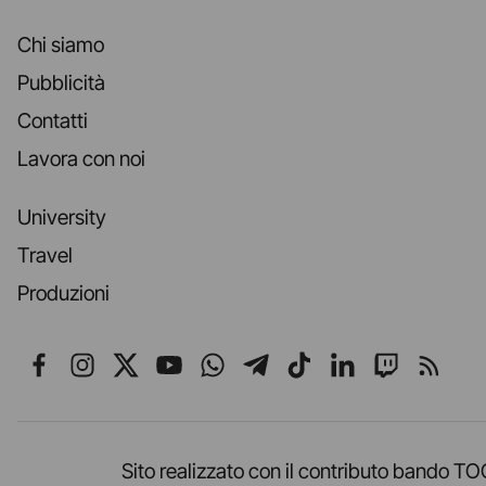
Chi siamo
Pubblicità
Contatti
Lavora con noi
University
Travel
Produzioni
Seguici su Facebook
Seguici su Instagram
Seguici su X
Seguici su YouTube
Seguici su WhatsApp
Seguici su Telegr
Seguici su TikT
Seguici su L
Seguici 
Segui
Sito realizzato con il contributo band