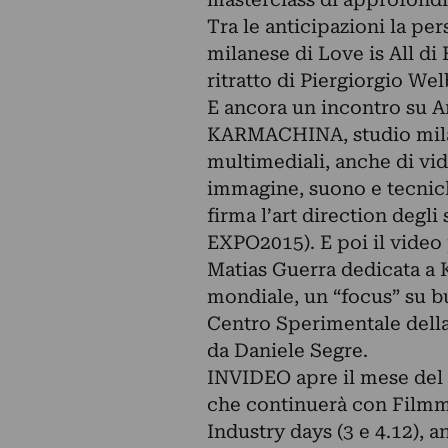
Tra le anticipazioni la p
milanese di Love is All di
ritratto di Piergiorgio Wel
E ancora un incontro su A
KARMACHINA, studio milan
multimediali, anche di vi
immagine, suono e tecnich
firma l’art direction degli 
EXPO2015). E poi il vide
Matias Guerra dedicata a K
mondiale, un “focus” su bu
Centro Sperimentale della
da Daniele Segre.
INVIDEO apre il mese del
che continuerà con Filmma
Industry days (3 e 4.12),