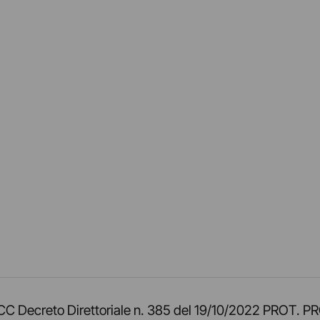
am
ok
inkedIn
su Twitch
ci su Rss
o TOCC Decreto Direttoriale n. 385 del 19/10/2022 