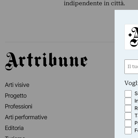
indipendente in città.
Artribune
Nom
(Requ
First
Vogl
Arti visive
S
Progetto
I
Professioni
R
T
Arti performative
P
Editoria
F