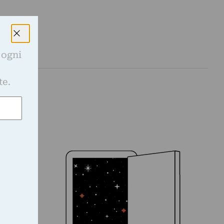
 ogni
e
te.