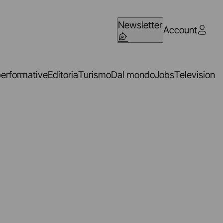
Newsletter
Account
performative
Editoria
Turismo
Dal mondo
Jobs
Television