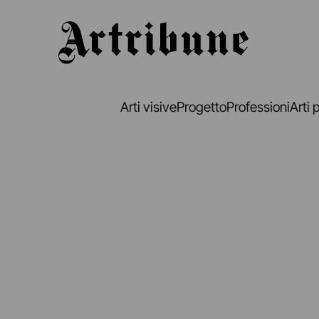
Artribune
Arti visive
Progetto
Professioni
Arti 