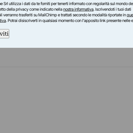
e Srl utilizza i dati da te forniti per tenerti informato con regolarità sul mondo del
petto della privacy come indicato nella
nostra informativa
. Iscrivendoti i tuoi dati
i verranno trasferiti su MailChimp e trattati secondo le modalità riportate in
que
tiva
. Potrai disiscriverti in qualsiasi momento con l'apposito link presente nelle 
viti