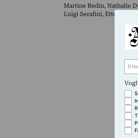
Martine Bedin, Nathalie Du
Luigi Serafini, Ettore So
Nom
(Obbli
Nome
Vogl
S
I
R
T
P
F