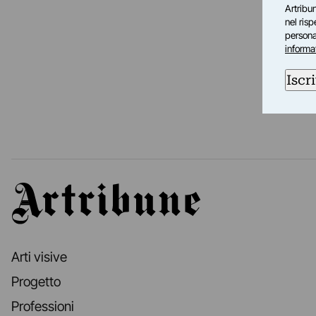
Artribun
nel ris
personal
informa
Iscri
Artribune
Arti visive
Progetto
Professioni