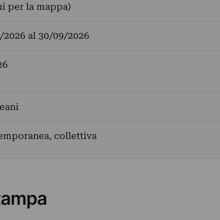
ui per la mappa)
/2026
al
30/09/2026
26
eani
emporanea, collettiva
tampa