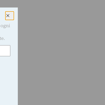
 ogni
e
te.