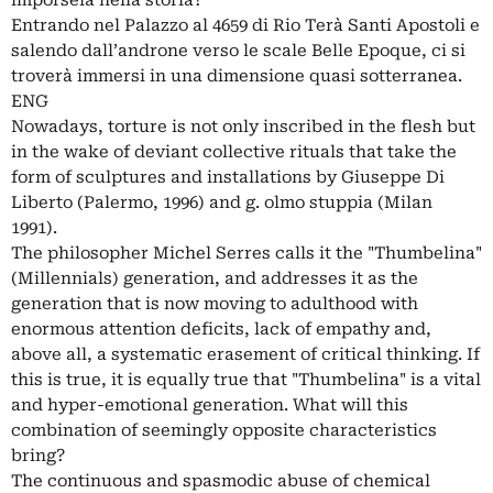
imporsela nella storia?
Entrando nel Palazzo al 4659 di Rio Terà Santi Apostoli e
salendo dall’androne verso le scale Belle Epoque, ci si
troverà immersi in una dimensione quasi sotterranea.
ENG
Nowadays, torture is not only inscribed in the flesh but
in the wake of deviant collective rituals that take the
form of sculptures and installations by Giuseppe Di
Liberto (Palermo, 1996) and g. olmo stuppia (Milan
1991).
The philosopher Michel Serres calls it the "Thumbelina"
(Millennials) generation, and addresses it as the
generation that is now moving to adulthood with
enormous attention deficits, lack of empathy and,
above all, a systematic erasement of critical thinking. If
this is true, it is equally true that "Thumbelina" is a vital
and hyper-emotional generation. What will this
combination of seemingly opposite characteristics
bring?
The continuous and spasmodic abuse of chemical