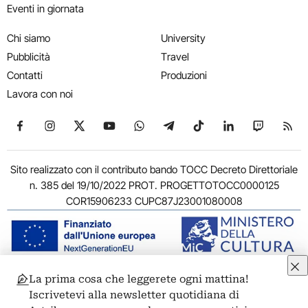
Eventi in giornata
Chi siamo
University
Pubblicità
Travel
Contatti
Produzioni
Lavora con noi
Seguici su Facebook
Seguici su Instagram
Seguici su X
Seguici su YouTube
Seguici su WhatsApp
Seguici su Telegram
Seguici su TikTok
Seguici su Link
Seguici su
Segui
Sito realizzato con il contributo bando TOCC Decreto Direttoriale
n. 385 del 19/10/2022 PROT. PROGETTOTOCC0000125
COR15906233 CUPC87J23001080008
La prima cosa che leggerete ogni mattina!
© 2011-2026 ARTRIBUNE srl – Corso Vittorio Emanuele II, 287 –
Iscrivetevi alla newsletter quotidiana di
00186 Roma - P.I. 11381581005