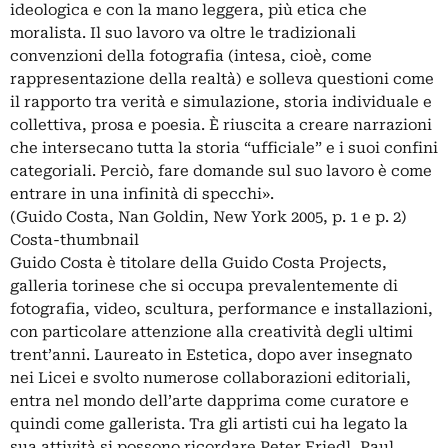
ideologica e con la mano leggera, più etica che
moralista. Il suo lavoro va oltre le tradizionali
convenzioni della fotografia (intesa, cioè, come
rappresentazione della realtà) e solleva questioni come
il rapporto tra verità e simulazione, storia individuale e
collettiva, prosa e poesia. È riuscita a creare narrazioni
che intersecano tutta la storia “ufficiale” e i suoi confini
categoriali. Perciò, fare domande sul suo lavoro è come
entrare in una infinità di specchi».
(Guido Costa, Nan Goldin, New York 2005, p. 1 e p. 2)
Costa-thumbnail
Guido Costa è titolare della Guido Costa Projects,
galleria torinese che si occupa prevalentemente di
fotografia, video, scultura, performance e installazioni,
con particolare attenzione alla creatività degli ultimi
trent’anni. Laureato in Estetica, dopo aver insegnato
nei Licei e svolto numerose collaborazioni editoriali,
entra nel mondo dell’arte dapprima come curatore e
quindi come gallerista. Tra gli artisti cui ha legato la
sua attività si possono ricordare Peter Friedl, Paul