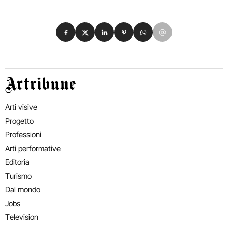
Condividi su Facebook
Condividi su X
Condividi su LinkedIn
Condividi su Pinterest
Condividi su WhatsApp
Condividi su Email
Artribune
Arti visive
Progetto
Professioni
Arti performative
Editoria
Turismo
Dal mondo
Jobs
Television