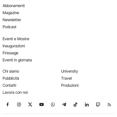
Abbonamenti
Magazine
Newsletter
Podcast
Eventi e Mostre
Inaugurazioni
Finissage
Eventi in giornata
Chi siamo
University
Pubblicità
Travel
Contatti
Produzioni
Lavora con noi
Seguici su Facebook
Seguici su Instagram
Seguici su X
Seguici su YouTube
Seguici su WhatsApp
Seguici su Telegram
Seguici su TikTok
Seguici su Link
Seguici su
Segui