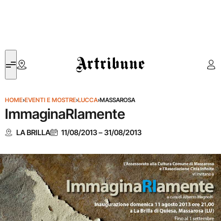
Artribune
HOME
›
EVENTI E MOSTRE
›
LUCCA
›
MASSAROSA
ImmaginaRIamente
LA BRILLA
11/08/2013
–
31/08/2013