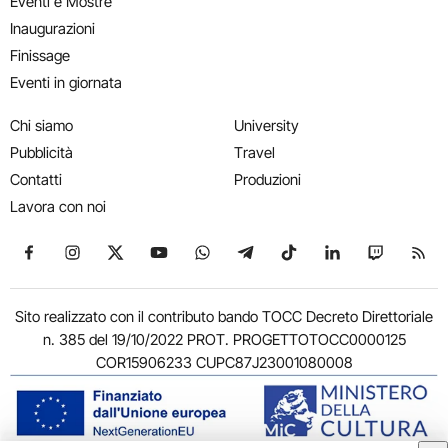
Eventi e Mostre
Inaugurazioni
Finissage
Eventi in giornata
Chi siamo
University
Pubblicità
Travel
Contatti
Produzioni
Lavora con noi
Seguici su Facebook
Seguici su Instagram
Seguici su X
Seguici su YouTube
Seguici su WhatsApp
Seguici su Telegram
Seguici su TikTok
Seguici su Link
Seguici su
Segui
Sito realizzato con il contributo bando TOCC Decreto Direttoriale
n. 385 del 19/10/2022 PROT. PROGETTOTOCC0000125
COR15906233 CUPC87J23001080008