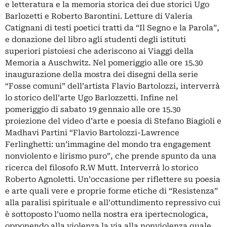
e letteratura e la memoria storica dei due storici Ugo
Barlozetti e Roberto Barontini. Letture di Valeria
Catignani di testi poetici tratti da “Il Segno e la Parola”,
e donazione del libro agli studenti degli istituti
superiori pistoiesi che aderiscono ai Viaggi della
Memoria a Auschwitz. Nel pomeriggio alle ore 15.30
inaugurazione della mostra dei disegni della serie
“Fosse comuni” dell’artista Flavio Bartolozzi, interverrà
lo storico dell’arte Ugo Barlozzetti. Infine nel
pomeriggio di sabato 19 gennaio alle ore 15.30
proiezione del video d’arte e poesia di Stefano Biagioli e
Madhavi Partini “Flavio Bartolozzi-Lawrence
Ferlinghetti: un’immagine del mondo tra engagement
nonviolento e lirismo puro”, che prende spunto da una
ricerca del filosofo R.W Mutt. Interverrà lo storico
Roberto Agnoletti. Un’occasione per riflettere su poesia
e arte quali vere e proprie forme etiche di “Resistenza”
alla paralisi spirituale e all’ottundimento repressivo cui
è sottoposto l’uomo nella nostra era ipertecnologica,
opponendo alla violenza la via alla nonviolenza quale