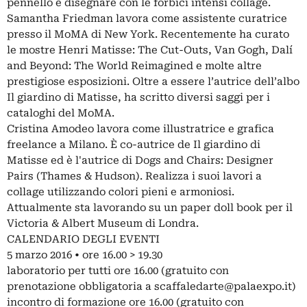
pennello e disegnare con le forbici intensi collage.
Samantha Friedman lavora come assistente curatrice
presso il MoMA di New York. Recentemente ha curato
le mostre Henri Matisse: The Cut-Outs, Van Gogh, Dalí
and Beyond: The World Reimagined e molte altre
prestigiose esposizioni. Oltre a essere l’autrice dell’albo
Il giardino di Matisse, ha scritto diversi saggi per i
cataloghi del MoMA.
Cristina Amodeo lavora come illustratrice e grafica
freelance a Milano. È co-autrice de Il giardino di
Matisse ed è l'autrice di Dogs and Chairs: Designer
Pairs (Thames & Hudson). Realizza i suoi lavori a
collage utilizzando colori pieni e armoniosi.
Attualmente sta lavorando su un paper doll book per il
Victoria & Albert Museum di Londra.
CALENDARIO DEGLI EVENTI
5 marzo 2016 • ore 16.00 > 19.30
laboratorio per tutti ore 16.00 (gratuito con
prenotazione obbligatoria a
scaffaledarte@palaexpo.it
)
incontro di formazione ore 16.00 (gratuito con