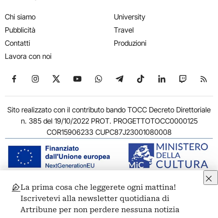
Chi siamo
University
Pubblicità
Travel
Contatti
Produzioni
Lavora con noi
Seguici su Facebook
Seguici su Instagram
Seguici su X
Seguici su YouTube
Seguici su WhatsApp
Seguici su Telegram
Seguici su TikTok
Seguici su Link
Seguici su
Segui
Sito realizzato con il contributo bando TOCC Decreto Direttoriale
n. 385 del 19/10/2022 PROT. PROGETTOTOCC0000125
COR15906233 CUPC87J23001080008
La prima cosa che leggerete ogni mattina!
© 2011-2026 ARTRIBUNE srl – Corso Vittorio Emanuele II, 287 –
Iscrivetevi alla newsletter quotidiana di
00186 Roma - P.I. 11381581005
Artribune per non perdere nessuna notizia
Privacy: Responsabile della protezione dei dati personali