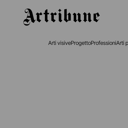
Artribune
Arti visive
Progetto
Professioni
Arti 