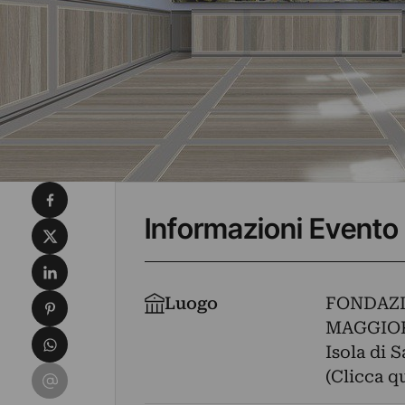
Condividi su Facebook
Informazioni Evento
Condividi su X
Condividi su LinkedIn
Condividi su Pinterest
Luogo
FONDAZI
MAGGIO
Condividi su WhatsApp
Isola di 
Condividi su Email
(Clicca q