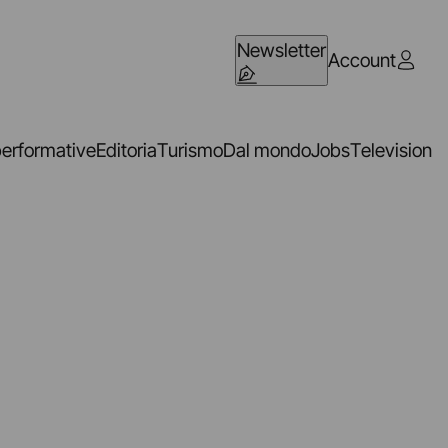
Newsletter
Account
performative
Editoria
Turismo
Dal mondo
Jobs
Television