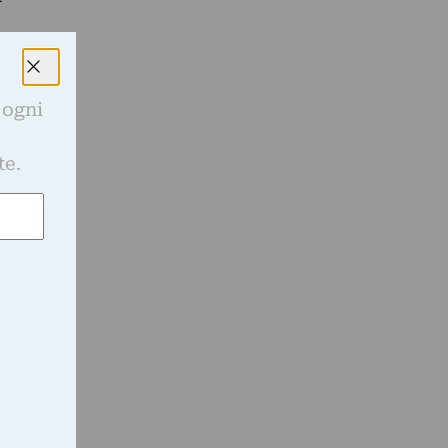
 ogni
e
te.