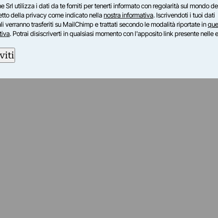
e Srl utilizza i dati da te forniti per tenerti informato con regolarità sul mondo del
petto della privacy come indicato nella
nostra informativa
. Iscrivendoti i tuoi dati
i verranno trasferiti su MailChimp e trattati secondo le modalità riportate in
que
tiva
. Potrai disiscriverti in qualsiasi momento con l'apposito link presente nelle 
viti