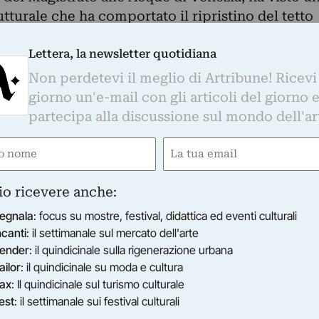
tturale che ha comportato il ripristino del tetto
ntava diffuse e urgenti necessita' di
rinnovamento di tutti gli impianti: elettrico,
Lettera, la newsletter quotidiana
fonia/dati, illuminazione, climatizzazione e
Non perdetevi il meglio di Artribune! Ricevi
disposizioni di sicurezza secondo gli standard
giorno un'e-mail con gli articoli del giorno 
i interventi fondamentali e' stato realizzato, sulla
partecipa alla discussione sul mondo dell'ar
e dell'architetto Michele De Lucchi,
e
Email
 pavimento, un nuovo rivestimento ligneo delle
gatorio)
(Obbligatorio)
rio e una nuova boiserie, seguendo un'idea
entare di riprodurre gli originali bassorilievi e le
io ricevere anche:
lignei di epoca rinascimentale, ma che punta a
egnala
: focus su mostre, festival, didattica ed eventi culturali
 moderne ed essenziali e ai preziosi intarsi di
ncanti
: il settimanale sul mercato dell'arte
visione dello spazio monumentale nel rispetto
ender
: il quindicinale sulla rigenerazione urbana
rospettive e dei materiali che caratterizzavano il
ailor
: il quindicinale su moda e cultura
ax
: Il quindicinale sul turismo culturale
est
: il settimanale sui festival culturali