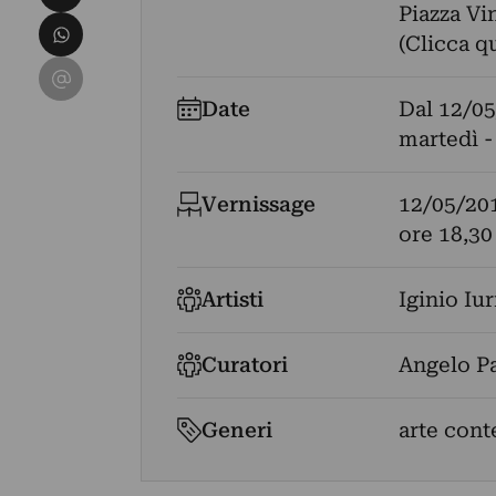
Piazza Vin
Condividi su WhatsApp
(Clicca q
Condividi su Email
Date
Dal
12/05
martedì -
Vernissage
12/05/20
ore 18,30
Artisti
Iginio Iuri
Curatori
Angelo P
Generi
arte con