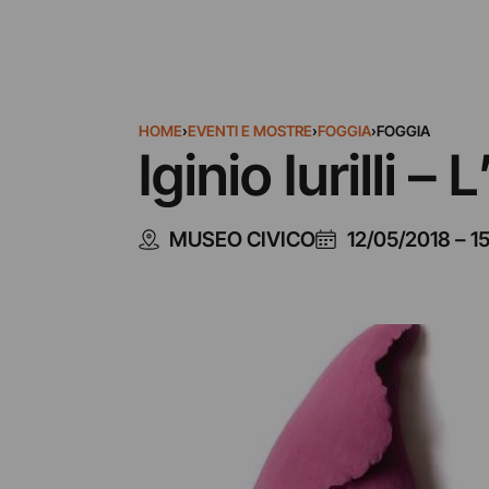
HOME
›
EVENTI E MOSTRE
›
FOGGIA
›
FOGGIA
Iginio Iurilli 
MUSEO CIVICO
12/05/2018
–
1