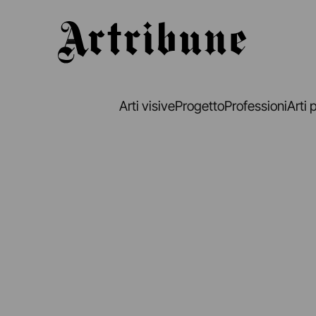
Artribune
Arti visive
Progetto
Professioni
Arti 