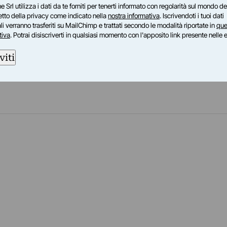
e Srl utilizza i dati da te forniti per tenerti informato con regolarità sul mondo del
generate e composte da linee sinuose che
petto della privacy come indicato nella
nostra informativa
. Iscrivendoti i tuoi dati
e e allo stesso tempo a qualcosa che rimanda
i verranno trasferiti su MailChimp e trattati secondo le modalità riportate in
que
l mondo, labbra di una vulva o a valve di
tiva
. Potrai disiscriverti in qualsiasi momento con l'apposito link presente nelle 
viti