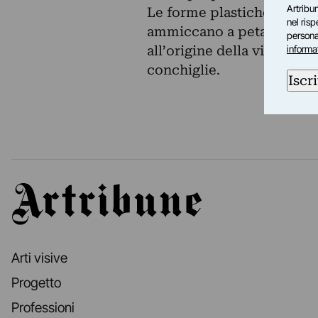
Artribun
Le forme plastiche, sono 
nel ris
ammiccano a petali di ros
personal
all’origine della vita o de
informa
conchiglie.
Iscri
Artribune
Arti visive
Progetto
Professioni