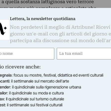
 a quella sostanza lattiginosa vero terrore
atura marina più complessa e articolata che
 il Riccio. Un’opera artistica dalle forme
Lettera, la newsletter quotidiana
angiante come cangianti sono le sperimentazioni
Non perdetevi il meglio di Artribune! Ricevi
rilli ha fatto su questo soggetto, che incarna
giorno un'e-mail con gli articoli del giorno 
 della proporzione leonardesca nella forma
partecipa alla discussione sul mondo dell'ar
ca complessa che è poi quella del riccio.
origine della Vita, l’artista ce lo ripropone in
e
Email
 ha utilizzato l’antica tecnica dell’impressione,
ired)
(Required)
i e/o unghie, ma di lische di pesci che ha
io ricevere anche:
tituzione alla madre terra di una parte di ciò che
gesto ecologico è una delle costanti che
egnala
: focus su mostre, festival, didattica ed eventi culturali
ncanti
: il settimanale sul mercato dell'arte
Iginio Iurilli. Un segno impresso che ci
ender
: il quindicinale sulla rigenerazione urbana
ilmente si trovano in quelle concrezione
ailor
: il quindicinale su moda e cultura
 quelli più chiari a quelli più scuri ci regalano
ax
: Il quindicinale sul turismo culturale
orme geometriche che vanno dai nautilus a pesci
est
: il settimanale sui festival culturali