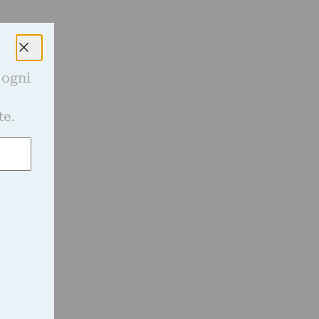
 ogni
e
te.