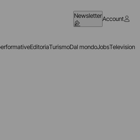
Newsletter
Account
performative
Editoria
Turismo
Dal mondo
Jobs
Television