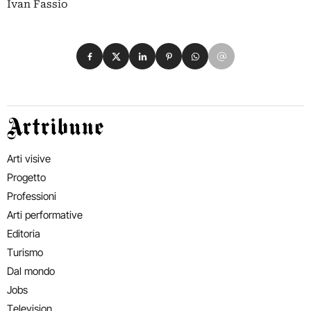
Ivan Fassio
Condividi su Facebook
Condividi su X
Condividi su LinkedIn
Condividi su Pinterest
Condividi su WhatsApp
Condividi su Email
Artribune
Arti visive
Progetto
Professioni
Arti performative
Editoria
Turismo
Dal mondo
Jobs
Television