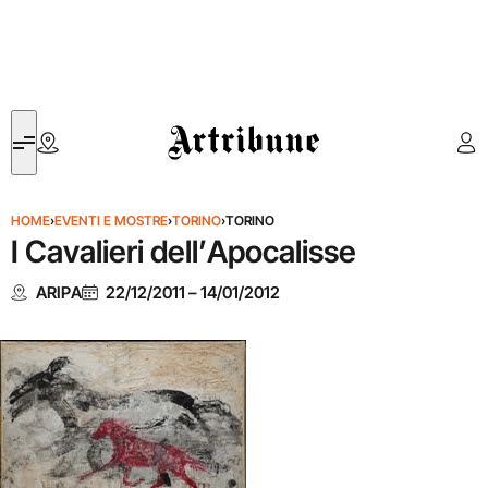
Artribune
HOME
›
EVENTI E MOSTRE
›
TORINO
›
TORINO
I Cavalieri dell’Apocalisse
ARIPA
22/12/2011
–
14/01/2012