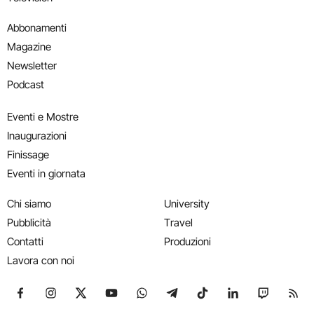
Abbonamenti
Magazine
Newsletter
Podcast
Eventi e Mostre
Inaugurazioni
Finissage
Eventi in giornata
Chi siamo
University
Pubblicità
Travel
Contatti
Produzioni
Lavora con noi
Seguici su Facebook
Seguici su Instagram
Seguici su X
Seguici su YouTube
Seguici su WhatsApp
Seguici su Telegram
Seguici su TikTok
Seguici su Link
Seguici su
Segui