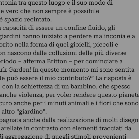
ntonia tra questo luogo e il suo modo di
che vero che non sempre è possibile
 spazio recintato.
capacità di essere un confine fluido, gli
 giardini hanno iniziato a perdere malinconia e a
lorito nella forma di quei gioielli, piccoli e
on nascono dalle collusioni delle più diverse
eriodo – afferma Britton – per cominciare a
ark Garden! In questo momento mi sono sentita
e può essere il mio contributo?” La risposta è
e con la schiettezza di un bambino, che spesso
 anche violenza, per voler rendere questo pianet
curo anche per i minuti animali e i fiori che sono
altro “giardino”.
agnata anche dalla realizzazione di molti disegn
arellate in contrasto con elementi tracciati da
 di aggregazione di quegli stimoli provenienti