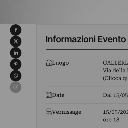
Condividi su Facebook
Informazioni Evento
Condividi su X
Condividi su LinkedIn
Condividi su Pinterest
Luogo
GALLERI
Via della
Condividi su WhatsApp
(Clicca q
Condividi su Email
Date
Dal
15/05
Vernissage
15/05/20
ore 18