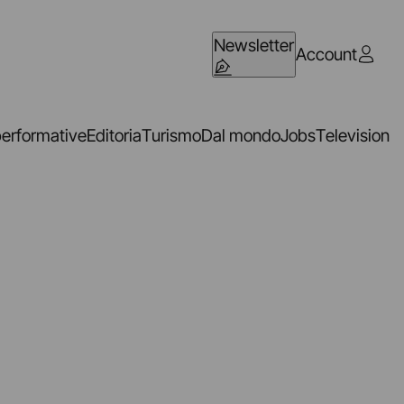
Newsletter
Account
performative
Editoria
Turismo
Dal mondo
Jobs
Television