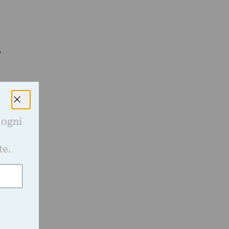
o
 ogni
e
te.