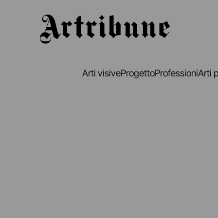
Artribune
Arti visive
Progetto
Professioni
Arti 