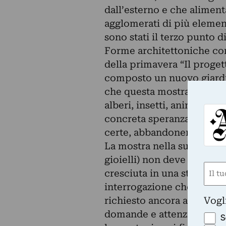
dall’esterno e che alimen
agglomerati di più elemen
sono stati il terzo punto d
Forme architettoniche con
della primavera “Il proget
composto un nuovo giardin
che questa mostra ha forte
alberi, insetti, animali. I
concreta speranza. Il ne
certe, abbandonerà le nost
La mostra nella sua artico
gioielli) non deve essere 
Nom
cresciuta in una stretta c
(Requ
interrogazione che è stat
First
Vogl
richiesto ancora attenzion
domande e attenzioni che s
S