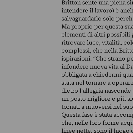
Britton sente una piena si
intendere il lavoro) è an
salvaguardarlo solo perché
Ma proprio per questa sua 
elementi di altri possibili
ritrovare luce, vitalità, co
complessi, che nella Britt
ispirazioni. “Che strano p
infondere nuova vita al D
obbligata a chiedermi qual
stata nel tornare a operar
dietro l’allegria nasconde
un posto migliore e più si
tornati a muoversi nel suo 
Questa fase è stata accomp
che, nelle loro forme acqu
linee nette, sono il luogo