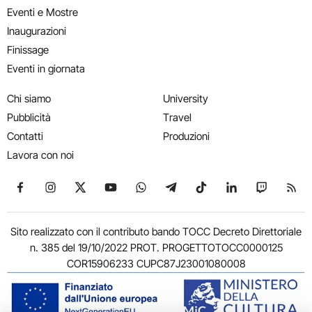
Eventi e Mostre
Inaugurazioni
Finissage
Eventi in giornata
Chi siamo
University
Pubblicità
Travel
Contatti
Produzioni
Lavora con noi
Seguici su Facebook
Seguici su Instagram
Seguici su X
Seguici su YouTube
Seguici su WhatsApp
Seguici su Telegram
Seguici su TikTok
Seguici su Link
Seguici su
Segui
Sito realizzato con il contributo bando TOCC Decreto Direttoriale
n. 385 del 19/10/2022 PROT. PROGETTOTOCC0000125
COR15906233 CUPC87J23001080008