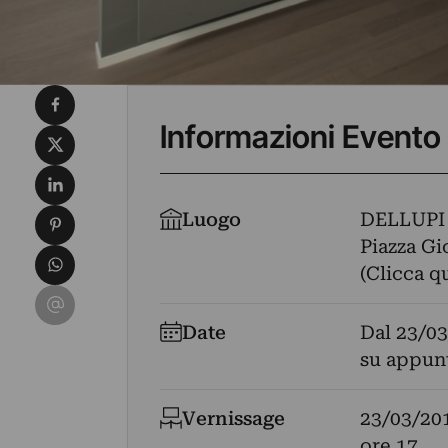
Condividi su Facebook
Informazioni Evento
Condividi su X
Condividi su LinkedIn
Condividi su Pinterest
Luogo
DELLUPI
Piazza Gi
Condividi su WhatsApp
(Clicca q
Condividi su Email
Date
Dal
23/03
su appun
Vernissage
23/03/20
ore 17