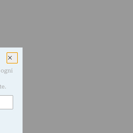
 ogni
e
te.