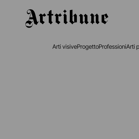
Artribune
Arti visive
Progetto
Professioni
Arti 