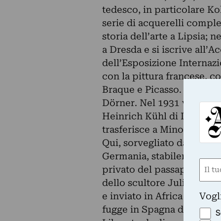
tedesco, in particolare K
serie di acquerelli complet
storia dell’arte a Lipsia; 
a Dresda e si iscrive all’A
dell’Esposizione Internazi
con la pittura francese, c
Braque e Picasso. Nel 1928
Dörner. Nel 1931 viene org
Heinrich Kühl di Dresda. C
trasferisce a Minorca; dopo
Qui, sorvegliato dal regime
Germania, stabilendosi a 
Nom
privato del passaporto ted
(Obbli
dello scultore Julio Gonzá
Nome
Vogl
e inviato in Africa settent
fugge in Spagna dove vie
S