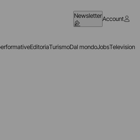
Newsletter
Account
performative
Editoria
Turismo
Dal mondo
Jobs
Television