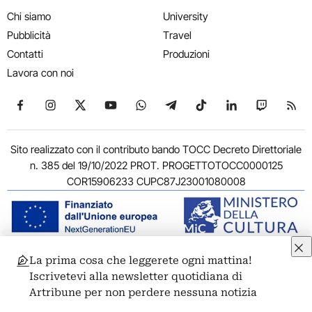
Chi siamo
University
Pubblicità
Travel
Contatti
Produzioni
Lavora con noi
Seguici su Facebook
Seguici su Instagram
Seguici su X
Seguici su YouTube
Seguici su WhatsApp
Seguici su Telegram
Seguici su TikTok
Seguici su Link
Seguici su
Segui
Sito realizzato con il contributo bando TOCC Decreto Direttoriale
n. 385 del 19/10/2022 PROT. PROGETTOTOCC0000125
COR15906233 CUPC87J23001080008
La prima cosa che leggerete ogni mattina!
© 2011-2026 ARTRIBUNE srl – Corso Vittorio Emanuele II, 287 –
Iscrivetevi alla newsletter quotidiana di
00186 Roma - P.I. 11381581005
Artribune per non perdere nessuna notizia
Privacy: Responsabile della protezione dei dati personali