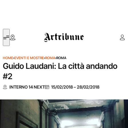
Artribune
HOME
›
EVENTI E MOSTRE
›
ROMA
›
ROMA
Guido Laudani: La città andando
#2
INTERNO 14 NEXT
15/02/2018
–
28/02/2018