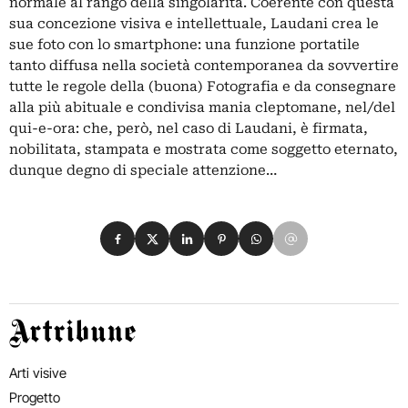
normale al rango della singolarità. Coerente con questa
sua concezione visiva e intellettuale, Laudani crea le
sue foto con lo smartphone: una funzione portatile
tanto diffusa nella società contemporanea da sovvertire
tutte le regole della (buona) Fotografia e da consegnare
alla più abituale e condivisa mania cleptomane, nel/del
qui-e-ora: che, però, nel caso di Laudani, è firmata,
nobilitata, stampata e mostrata come soggetto eternato,
dunque degno di speciale attenzione…
Condividi su Facebook
Condividi su X
Condividi su LinkedIn
Condividi su Pinterest
Condividi su WhatsApp
Condividi su Email
Artribune
Arti visive
Progetto