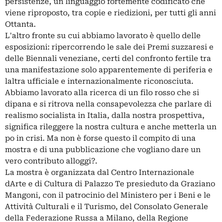
persistenze, un linguaggio fortemente codificato che
viene riproposto, tra copie e riedizioni, per tutti gli anni
Ottanta.
L'altro fronte su cui abbiamo lavorato è quello delle
esposizioni: ripercorrendo le sale dei Premi suzzaresi e
delle Biennali veneziane, certi del confronto fertile tra
una manifestazione solo apparentemente di periferia e
laltra ufficiale e internazionalmente riconosciuta.
Abbiamo lavorato alla ricerca di un filo rosso che si
dipana e si ritrova nella consapevolezza che parlare di
realismo socialista in Italia, dalla nostra prospettiva,
significa rileggere la nostra cultura e anche metterla un
po in crisi. Ma non è forse questo il compito di una
mostra e di una pubblicazione che vogliano dare un
vero contributo alloggi?.
La mostra è organizzata dal Centro Internazionale
dArte e di Cultura di Palazzo Te presieduto da Graziano
Mangoni, con il patrocinio del Ministero per i Beni e le
Attività Culturali e il Turismo, del Consolato Generale
della Federazione Russa a Milano, della Regione