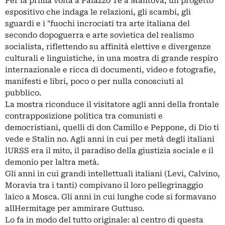
Per la prima volta a Palazzo Te a Mantova, un progetto
espositivo che indaga le relazioni, gli scambi, gli
sguardi e i "fuochi incrociati tra arte italiana del
secondo dopoguerra e arte sovietica del realismo
socialista, riflettendo su affinità elettive e divergenze
culturali e linguistiche, in una mostra di grande respiro
internazionale e ricca di documenti, video e fotografie,
manifesti e libri, poco o per nulla conosciuti al
pubblico.
La mostra riconduce il visitatore agli anni della frontale
contrapposizione politica tra comunisti e
democristiani, quelli di don Camillo e Peppone, di Dio ti
vede e Stalin no. Agli anni in cui per metà degli italiani
lURSS era il mito, il paradiso della giustizia sociale e il
demonio per laltra metà.
Gli anni in cui grandi intellettuali italiani (Levi, Calvino,
Moravia tra i tanti) compivano il loro pellegrinaggio
laico a Mosca. Gli anni in cui lunghe code si formavano
allHermitage per ammirare Guttuso.
Lo fa in modo del tutto originale: al centro di questa