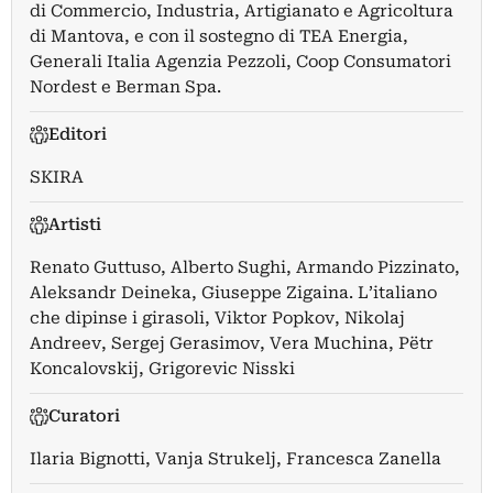
di Commercio, Industria, Artigianato e Agricoltura
di Mantova, e con il sostegno di TEA Energia,
Generali Italia Agenzia Pezzoli, Coop Consumatori
Nordest e Berman Spa.
Editori
SKIRA
Artisti
Renato Guttuso
,
Alberto Sughi
,
Armando Pizzinato
,
Aleksandr Deineka
,
Giuseppe Zigaina. L’italiano
che dipinse i girasoli
,
Viktor Popkov
,
Nikolaj
Andreev
,
Sergej Gerasimov
,
Vera Muchina
,
Pëtr
Koncalovskij
,
Grigorevic Nisski
Curatori
Ilaria Bignotti
,
Vanja Strukelj
,
Francesca Zanella