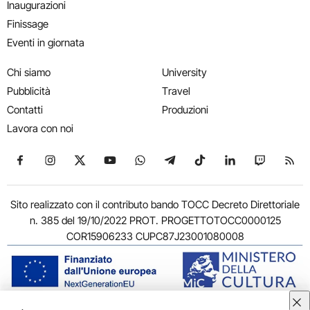
Inaugurazioni
Finissage
Eventi in giornata
Chi siamo
University
Pubblicità
Travel
Contatti
Produzioni
Lavora con noi
Seguici su Facebook
Seguici su Instagram
Seguici su X
Seguici su YouTube
Seguici su WhatsApp
Seguici su Telegram
Seguici su TikTok
Seguici su Link
Seguici su
Segui
Sito realizzato con il contributo bando TOCC Decreto Direttoriale
n. 385 del 19/10/2022 PROT. PROGETTOTOCC0000125
COR15906233 CUPC87J23001080008