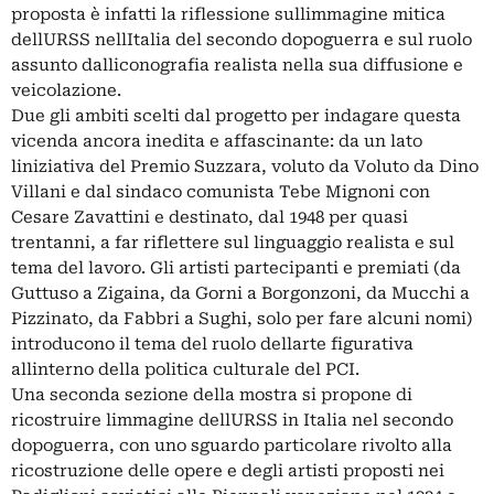
proposta è infatti la riflessione sullimmagine mitica
dellURSS nellItalia del secondo dopoguerra e sul ruolo
assunto dalliconografia realista nella sua diffusione e
veicolazione.
Due gli ambiti scelti dal progetto per indagare questa
vicenda ancora inedita e affascinante: da un lato
liniziativa del Premio Suzzara, voluto da Voluto da Dino
Villani e dal sindaco comunista Tebe Mignoni con
Cesare Zavattini e destinato, dal 1948 per quasi
trentanni, a far riflettere sul linguaggio realista e sul
tema del lavoro. Gli artisti partecipanti e premiati (da
Guttuso a Zigaina, da Gorni a Borgonzoni, da Mucchi a
Pizzinato, da Fabbri a Sughi, solo per fare alcuni nomi)
introducono il tema del ruolo dellarte figurativa
allinterno della politica culturale del PCI.
Una seconda sezione della mostra si propone di
ricostruire limmagine dellURSS in Italia nel secondo
dopoguerra, con uno sguardo particolare rivolto alla
ricostruzione delle opere e degli artisti proposti nei