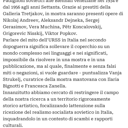
Padiglioni sovietici alle Biennali veneziane nel 1934 e
dal 1956 agli anni Settanta. Grazie ai prestiti della
Galleria Tretjakov, in mostra saranno presenti opere di
Nikolaj Andreev, Aleksandr Dejneka, Sergej
Gerasimov, Vera Muchina, Pëtr Koncalovskij,
Grigorevic Nisskij, Viktor Popkov.
Parlare del mito dell'URSS in Italia nel secondo
dopoguerra significa sollevare il coperchio su un
mondo complesso nei linguaggi e nei significati,
impossibile da risolvere in una mostra e in una
pubblicazione, ma al quale, finalmente e senza falsi
miti o negazioni, si vuole guardare - puntualizza Vanja
Strukelj, curatrice della mostra mantovana con Ilaria
Bignotti e Francesca Zanella.
Innanzitutto abbiamo cercato di restringere il campo
della nostra ricerca a un territorio rigorosamente
storico artistico, focalizzando lattenzione sulla
ricezione del realismo socialista sovietico in Italia,
inquadrandolo in un contesto di scambi e rapporti
culturali.