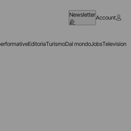
Newsletter
Account
performative
Editoria
Turismo
Dal mondo
Jobs
Television