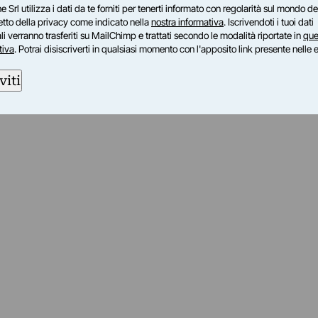
e Srl utilizza i dati da te forniti per tenerti informato con regolarità sul mondo del
petto della privacy come indicato nella
nostra informativa
. Iscrivendoti i tuoi dati
i verranno trasferiti su MailChimp e trattati secondo le modalità riportate in
que
tiva
. Potrai disiscriverti in qualsiasi momento con l'apposito link presente nelle 
viti