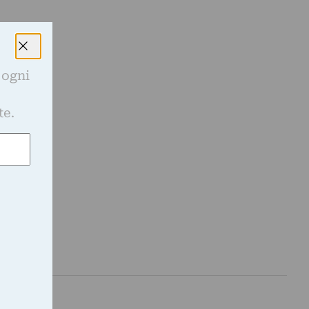
 ogni
e
te.
,