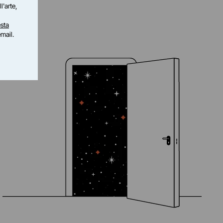
l'arte,
sta
email.