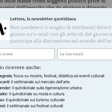
 e delle masse come soggetto politico prive di
agine dell’esercito che da gloriosa è divenuta
dai femminicidi a Città del Guatemala a quelli
Lettera, la newsletter quotidiana
 nord del Messico (Teresa Margolles).
Non perdetevi il meglio di Artribune! Ricevi
ato 30 novembre con i video di Regina José
giorno un'e-mail con gli articoli del giorno 
r las huellas?, 2003 e Paisaje, 2012. Seguirà il 6
partecipa alla discussione sul mondo dell'ar
on Robbery, 2012 e The Bull Laid Bear, 2012
g); il 13 dicembre Ciprian Mureşan con I’m
e
Email
2011 e Untitled – Poteto Peelers, 2009 e infine il
ired)
(Required)
les con Mujeres bordando junto al Lago Atitlán
io ricevere anche:
010.
egnala
: focus su mostre, festival, didattica ed eventi culturali
ncanti
: il settimanale sul mercato dell'arte
ender
: il quindicinale sulla rigenerazione urbana
ailor
: il quindicinale su moda e cultura
ax
: Il quindicinale sul turismo culturale
est
: il settimanale sui festival culturali