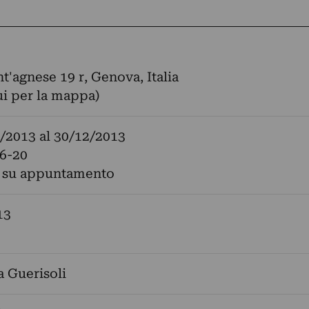
nt'agnese 19 r, Genova, Italia
ui per la mappa)
/2013
al
30/12/2013
16-20
ri su appuntamento
13
 Guerisoli