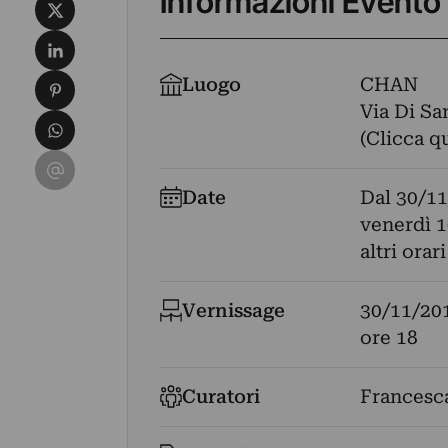
Informazioni Evento
Condividi su X
Condividi su LinkedIn
Condividi su Pinterest
Luogo
CHAN
Via Di Sa
Condividi su WhatsApp
(Clicca q
Condividi su Email
Date
Dal
30/11
venerdì 
altri ora
Vernissage
30/11/20
ore 18
Curatori
Francesca