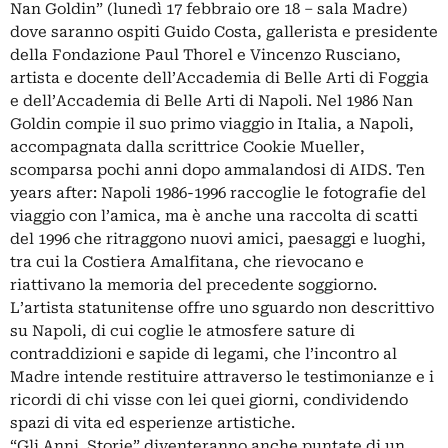
Nan Goldin” (lunedì 17 febbraio ore 18 – sala Madre)
dove saranno ospiti Guido Costa, gallerista e presidente
della Fondazione Paul Thorel e Vincenzo Rusciano,
artista e docente dell’Accademia di Belle Arti di Foggia
e dell’Accademia di Belle Arti di Napoli. Nel 1986 Nan
Goldin compie il suo primo viaggio in Italia, a Napoli,
accompagnata dalla scrittrice Cookie Mueller,
scomparsa pochi anni dopo ammalandosi di AIDS. Ten
years after: Napoli 1986-1996 raccoglie le fotografie del
viaggio con l’amica, ma è anche una raccolta di scatti
del 1996 che ritraggono nuovi amici, paesaggi e luoghi,
tra cui la Costiera Amalfitana, che rievocano e
riattivano la memoria del precedente soggiorno.
L’artista statunitense offre uno sguardo non descrittivo
su Napoli, di cui coglie le atmosfere sature di
contraddizioni e sapide di legami, che l’incontro al
Madre intende restituire attraverso le testimonianze e i
ricordi di chi visse con lei quei giorni, condividendo
spazi di vita ed esperienze artistiche.
“Gli Anni. Storie” diventeranno anche puntate di un