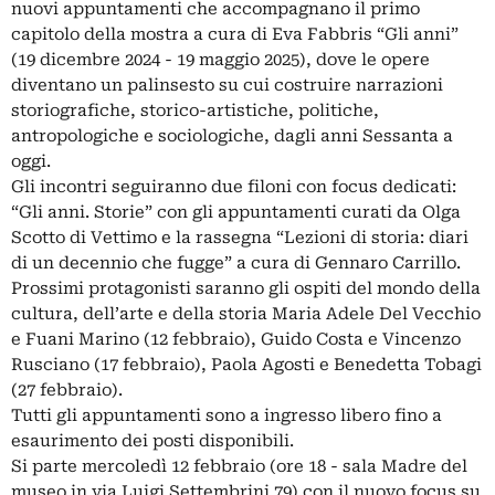
nuovi appuntamenti che accompagnano il primo
capitolo della mostra a cura di Eva Fabbris “Gli anni”
(19 dicembre 2024 - 19 maggio 2025), dove le opere
diventano un palinsesto su cui costruire narrazioni
storiografiche, storico-artistiche, politiche,
antropologiche e sociologiche, dagli anni Sessanta a
oggi.
Gli incontri seguiranno due filoni con focus dedicati:
“Gli anni. Storie” con gli appuntamenti curati da Olga
Scotto di Vettimo e la rassegna “Lezioni di storia: diari
di un decennio che fugge” a cura di Gennaro Carrillo.
Prossimi protagonisti saranno gli ospiti del mondo della
cultura, dell’arte e della storia Maria Adele Del Vecchio
e Fuani Marino (12 febbraio), Guido Costa e Vincenzo
Rusciano (17 febbraio), Paola Agosti e Benedetta Tobagi
(27 febbraio).
Tutti gli appuntamenti sono a ingresso libero fino a
esaurimento dei posti disponibili.
Si parte mercoledì 12 febbraio (ore 18 - sala Madre del
museo in via Luigi Settembrini 79) con il nuovo focus su