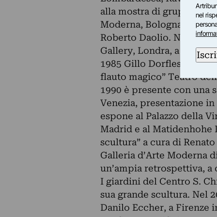
Artribun
alla mostra di gruppo “Die
nel ris
Moderna, Bologna, 1980 a c
personal
informa
Roberto Daolio. Nel 1982 
Gallery, Londra, a cura di 
Iscri
1985 Gillo Dorfles lo invi
flauto magico” Teatro dell
1990 è presente con una sa
Venezia, presentazione in
espone al Palazzo della Vir
Madrid e al Matidenhohe D
scultura” a cura di Renato 
Galleria d’Arte Moderna di
un’ampia retrospettiva, a 
I giardini del Centro S. C
sua grande scultura. Nel 2
Danilo Eccher, a Firenze in