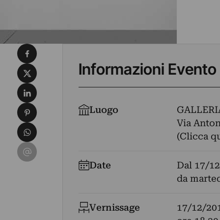
Condividi su Facebook
Informazioni Evento
Condividi su X
Condividi su LinkedIn
Condividi su Pinterest
Luogo
GALLERI
Via Anton
Condividi su WhatsApp
(Clicca q
Condividi su Email
Date
Dal
17/12
da marted
Vernissage
17/12/20