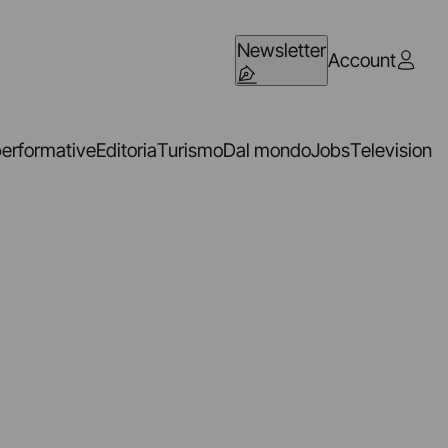
Newsletter
Account
performative
Editoria
Turismo
Dal mondo
Jobs
Television