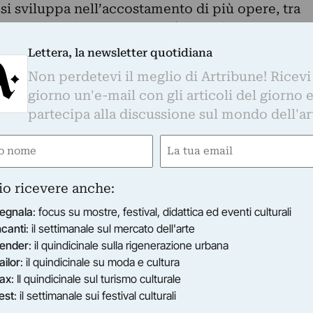
si sviluppa nell’accostamento di più opere, tra
e a vivere singolarmente - è la scultura a dare il
mposizione. Particolarmente interessante è la
Lettera, la newsletter quotidiana
opera, il cui intento è quello di diffondere, con
Non perdetevi il meglio di Artribune! Ricevi
le singole “lettere”, lo spirito che l’ha animata,
giorno un'e-mail con gli articoli del giorno 
 oltre l’opera in sé, l’amicizia che sta
partecipa alla discussione sul mondo dell'ar
legame si faccia palpabile, parte del ricavato
e
Email
n mostra sarà devoluto, nel ricordo di Patrizia,
ired)
(Required)
 Tumori di Milano.
io ricevere anche:
 sabato 17 dicembre, a partire dalle ore 18.30,
egnala
: focus su mostre, festival, didattica ed eventi culturali
 fino al 3 marzo 2011 da martedì a sabato, dalle
ncanti
: il settimanale sul mercato dell'arte
ender
: il quindicinale sulla rigenerazione urbana
a Napoli nel 1945. Nel 1971 si trasferisce a
ailor
: il quindicinale su moda e cultura
prime esperienze espositive.
ax
: Il quindicinale sul turismo culturale
ostra “Italiana Nuova Immagine” Loggetta
est
: il settimanale sui festival culturali
ura di Achille Bonito Oliva, nello stesso anno