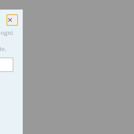
 ogni
e
te.