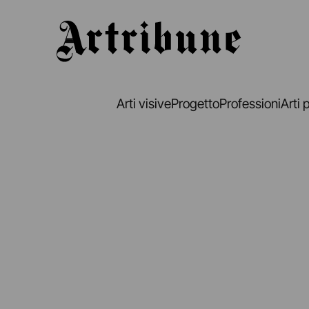
Artribune
Arti visive
Progetto
Professioni
Arti 