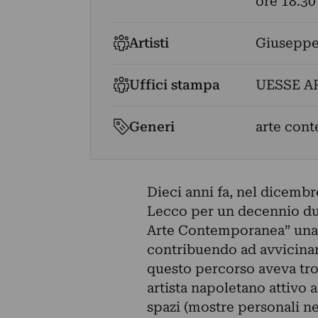
ore 18.30
Artisti
Giuseppe
Uffici stampa
UESSE A
Generi
arte con
Dieci anni fa, nel dicembre
Lecco per un decennio dur
Arte Contemporanea” una s
contribuendo ad avvicinar
questo percorso aveva tro
artista napoletano attivo 
spazi (mostre personali ne