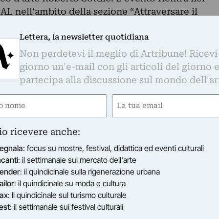
 nell’ambito della sezione “Attraversare il
la Fondazione Rocco Guglielmo, realizzato in
Lettera, la newsletter quotidiana
nistrazione Provinciale di Catanzaro, ed è
mplessa ricerca di Giuseppe Lo Schiavo che
Non perdetevi il meglio di Artribune! Ricevi
i pone l’obiettivo di raccontare il rapporto-legam
giorno un'e-mail con gli articoli del giorno 
icerca, una connessione – come scrive Roberto
partecipa alla discussione sul mondo dell'ar
ogo edito da Silvana Editoriale - in cui l’uomo sta
e
Email
 sta all’uomo; entità che vivono
gatorio)
(Obbligatorio)
tesso tempo e nello stesso momento perché
me, di quel ciclo della vita che genera creazione 
io ricevere anche:
rrelazione; interdipendenza che “procrea” e si
egnala
: focus su mostre, festival, didattica ed eventi culturali
vita che determina tutti gli insiemi di quello che
ncanti
: il settimanale sul mercato dell'arte
ma, cioè l’insieme degli organismi viventi e
ender
: il quindicinale sulla rigenerazione urbana
, che interagiscono e costituiscono un sistema
ailor
: il quindicinale su moda e cultura
ax
: Il quindicinale sul turismo culturale
e. Senza distinzione alcuna. Ne variabili. La
est
: il settimanale sui festival culturali
o processo di “genesi” il risultato finale, il mezz