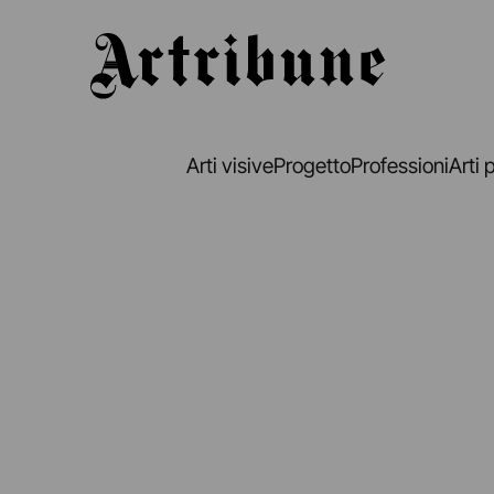
Artribune
Arti visive
Progetto
Professioni
Arti 