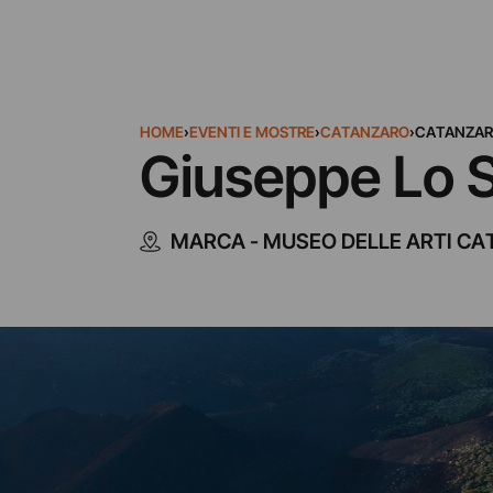
HOME
›
EVENTI E MOSTRE
›
CATANZARO
›
CATANZA
Giuseppe Lo S
MARCA - MUSEO DELLE ARTI C