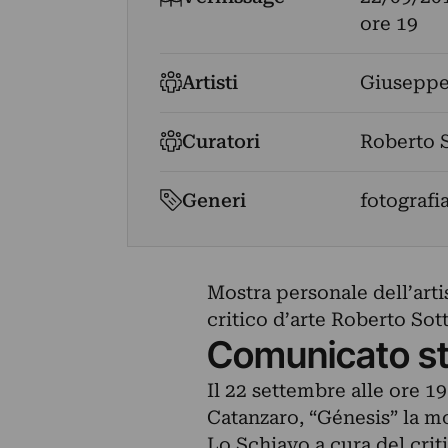
ore 19
Artisti
Giuseppe
Curatori
Roberto S
Generi
fotografi
Mostra personale dell’art
critico d’arte Roberto Sott
Comunicato s
Il 22 settembre alle ore 1
Catanzaro, “Génesis” la mo
Lo Schiavo a cura del criti