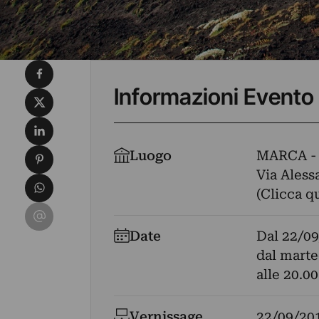
Condividi su Facebook
Informazioni Evento
Condividi su X
Condividi su LinkedIn
Condividi su Pinterest
Luogo
MARCA -
Via Aless
Condividi su WhatsApp
(Clicca q
Condividi su Email
Date
Dal
22/09
dal marte
alle 20.00
Vernissage
22/09/20