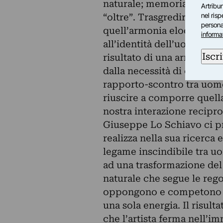
naturale; memoria, con la 
Artribun
nel ris
“oltre”. Trasgredire, mette
personal
quell’armonia eloquente, 
informa
all’identità dell’uomo, che 
Iscri
risultato di una armonizza
dalla necessità di capire; 
rapporto-scontro tra uomo
riuscire a comporre quell
nostra interazione recipro
Giuseppe Lo Schiavo ci p
realizza nella sua ricerca e
legame inscindibile tra uo
ad una trasformazione de
naturale che segue le reg
oppongono e competono l’u
una sola energia. Il risult
che l’artista ferma nell’im