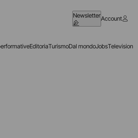
Newsletter
Account
performative
Editoria
Turismo
Dal mondo
Jobs
Television