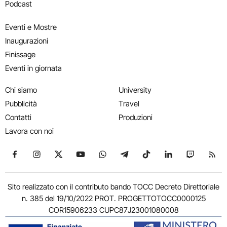
Podcast
Eventi e Mostre
Inaugurazioni
Finissage
Eventi in giornata
Chi siamo
University
Pubblicità
Travel
Contatti
Produzioni
Lavora con noi
Seguici su Facebook
Seguici su Instagram
Seguici su X
Seguici su YouTube
Seguici su WhatsApp
Seguici su Telegram
Seguici su TikTok
Seguici su Link
Seguici su
Segui
Sito realizzato con il contributo bando TOCC Decreto Direttoriale
n. 385 del 19/10/2022 PROT. PROGETTOTOCC0000125
COR15906233 CUPC87J23001080008