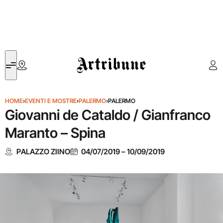
Artribune
HOME
›
EVENTI E MOSTRE
›
PALERMO
›
PALERMO
Giovanni de Cataldo / Gianfranco
Maranto – Spina
PALAZZO ZIINO
04/07/2019
–
10/09/2019