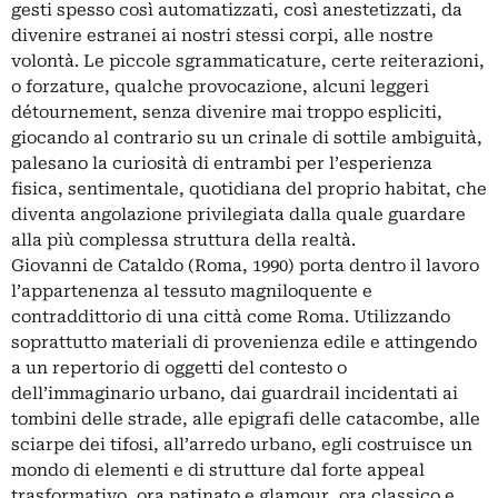
gesti spesso così automatizzati, così anestetizzati, da
divenire estranei ai nostri stessi corpi, alle nostre
volontà. Le piccole sgrammaticature, certe reiterazioni,
o forzature, qualche provocazione, alcuni leggeri
détournement, senza divenire mai troppo espliciti,
giocando al contrario su un crinale di sottile ambiguità,
palesano la curiosità di entrambi per l’esperienza
fisica, sentimentale, quotidiana del proprio habitat, che
diventa angolazione privilegiata dalla quale guardare
alla più complessa struttura della realtà.
Giovanni de Cataldo (Roma, 1990) porta dentro il lavoro
l’appartenenza al tessuto magniloquente e
contraddittorio di una città come Roma. Utilizzando
soprattutto materiali di provenienza edile e attingendo
a un repertorio di oggetti del contesto o
dell’immaginario urbano, dai guardrail incidentati ai
tombini delle strade, alle epigrafi delle catacombe, alle
sciarpe dei tifosi, all’arredo urbano, egli costruisce un
mondo di elementi e di strutture dal forte appeal
trasformativo, ora patinato e glamour, ora classico e