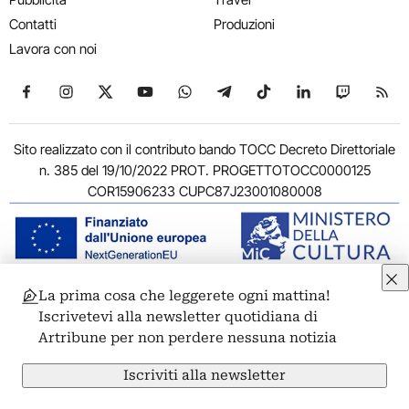
Contatti
Produzioni
Lavora con noi
Seguici su Facebook
Seguici su Instagram
Seguici su X
Seguici su YouTube
Seguici su WhatsApp
Seguici su Telegram
Seguici su TikTok
Seguici su Link
Seguici su
Segui
Sito realizzato con il contributo bando TOCC Decreto Direttoriale
n. 385 del 19/10/2022 PROT. PROGETTOTOCC0000125
COR15906233 CUPC87J23001080008
La prima cosa che leggerete ogni mattina!
© 2011-2026 ARTRIBUNE srl – Corso Vittorio Emanuele II, 287 –
Iscrivetevi alla newsletter quotidiana di
00186 Roma - P.I. 11381581005
Artribune per non perdere nessuna notizia
Privacy: Responsabile della protezione dei dati personali
ARTRIBUNE srl – Corso Vittorio Emanuele II, 287 – 00186 Roma
Iscriviti alla newsletter
Termini e condizioni
Privacy Policy
Cookie Policy
Credits