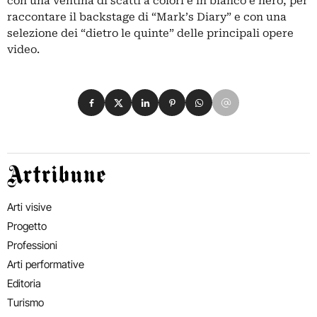
con una ventina di scatti a colori e in bianco e nero, per
raccontare il backstage di “Mark’s Diary” e con una
selezione dei “dietro le quinte” delle principali opere
video.
Condividi su Facebook
Condividi su X
Condividi su LinkedIn
Condividi su Pinterest
Condividi su WhatsApp
Condividi su Email
Artribune
Arti visive
Progetto
Professioni
Arti performative
Editoria
Turismo