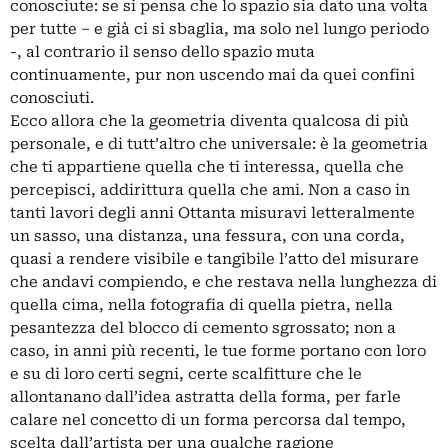
conosciute: se si pensa che lo spazio sia dato una volta
per tutte – e già ci si sbaglia, ma solo nel lungo periodo
-, al contrario il senso dello spazio muta
continuamente, pur non uscendo mai da quei confini
conosciuti.
Ecco allora che la geometria diventa qualcosa di più
personale, e di tutt’altro che universale: è la geometria
che ti appartiene quella che ti interessa, quella che
percepisci, addirittura quella che ami. Non a caso in
tanti lavori degli anni Ottanta misuravi letteralmente
un sasso, una distanza, una fessura, con una corda,
quasi a rendere visibile e tangibile l’atto del misurare
che andavi compiendo, e che restava nella lunghezza di
quella cima, nella fotografia di quella pietra, nella
pesantezza del blocco di cemento sgrossato; non a
caso, in anni più recenti, le tue forme portano con loro
e su di loro certi segni, certe scalfitture che le
allontanano dall’idea astratta della forma, per farle
calare nel concetto di un forma percorsa dal tempo,
scelta dall’artista per una qualche ragione