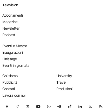
Television
Abbonamenti
Magazine
Newsletter
Podcast
Eventi e Mostre
Inaugurazioni
Finissage
Eventi in giornata
Chi siamo
University
Pubblicità
Travel
Contatti
Produzioni
Lavora con noi
Seguici su Facebook
Seguici su Instagram
Seguici su X
Seguici su YouTube
Seguici su WhatsApp
Seguici su Telegram
Seguici su TikTok
Seguici su Link
Seguici su
Segui