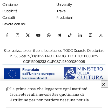
Chi siamo
University
Pubblicità
Travel
Contatti
Produzioni
Lavora con noi
Seguici su Facebook
Seguici su Instagram
Seguici su X
Seguici su YouTube
Seguici su WhatsApp
Seguici su Telegram
Seguici su TikTok
Seguici su Link
Seguici su
Segui
Sito realizzato con il contributo bando TOCC Decreto Direttoriale
n. 385 del 19/10/2022 PROT. PROGETTOTOCC0000125
COR15906233 CUPC87J23001080008
La prima cosa che leggerete ogni mattina!
© 2011-2026 ARTRIBUNE srl – Corso Vittorio Emanuele II, 287 –
Iscrivetevi alla newsletter quotidiana di
00186 Roma - P.I. 11381581005
Artribune per non perdere nessuna notizia
Privacy: Responsabile della protezione dei dati personali
ARTRIBUNE srl – Corso Vittorio Emanuele II, 287 – 00186 Roma