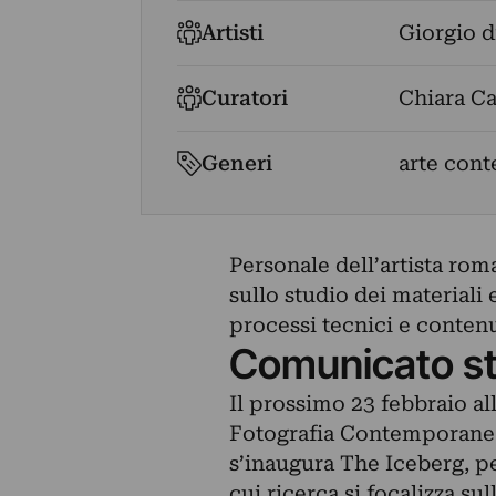
Artisti
Giorgio d
Curatori
Chiara C
Generi
arte con
Personale dell’artista roma
sullo studio dei materiali 
processi tecnici e contenu
Comunicato s
Il prossimo 23 febbraio al
Fotografia Contemporanea 
s’inaugura The Iceberg, pe
cui ricerca si focalizza sul