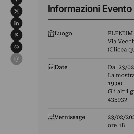
Informazioni Evento
Condividi su X
Condividi su LinkedIn
Condividi su Pinterest
Luogo
PLENUM
Via Vecchi
Condividi su WhatsApp
(Clicca q
Condividi su Email
Date
Dal
23/02
La mostra
19,00.
Gli altri
435932
Vernissage
23/02/20
ore 18