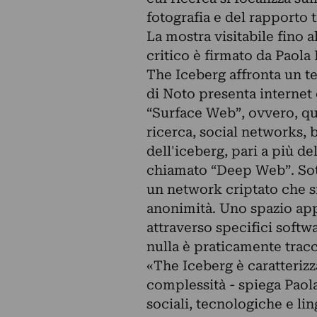
fotografia e del rapporto 
La mostra visitabile fino a
critico è firmato da Paola 
The Iceberg affronta un t
di Noto presenta internet 
“Surface Web”, ovvero, que
ricerca, social networks, 
dell'iceberg, pari a più d
chiamato “Deep Web”. Sott
un network criptato che sfu
anonimità. Uno spazio app
attraverso specifici soft
nulla è praticamente tracc
«The Iceberg è caratterizza
complessità - spiega Paola
sociali, tecnologiche e li