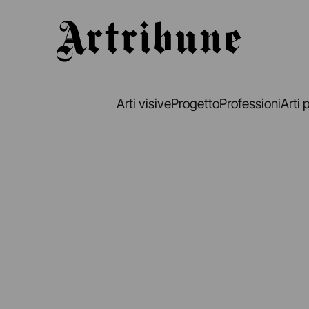
Artribune
Arti visive
Progetto
Professioni
Arti 