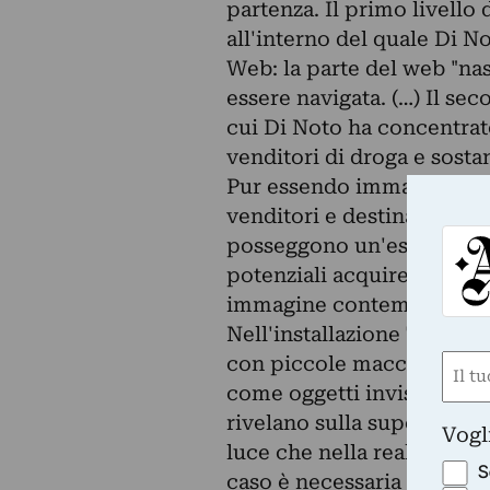
partenza. Il primo livello 
all'interno del quale Di N
Web: la parte del web "nas
essere navigata. (…) Il sec
cui Di Noto ha concentrato 
venditori di droga e sostan
Pur essendo immagini spes
venditori e destinate a sc
posseggono un'estetica acc
potenziali acquirenti e ch
immagine contemporanea
Nell'installazione The Ice
con piccole macchine o s
Nom
come oggetti invisibili st
(Requ
First
rivelano sulla superficie s
Vogl
luce che nella realtà è imp
S
caso è necessaria per rive