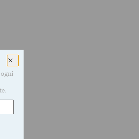
 ogni
e
te.
n