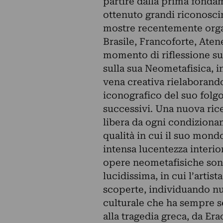
partire dalla prima fonda
ottenuto grandi riconosci
mostre recentemente organ
Brasile, Francoforte, Ate
momento di riflessione sug
sulla sua Neometafisica, in
vena creativa rielaborand
iconografico del suo folg
successivi. Una nuova rice
libera da ogni condizionam
qualità in cui il suo mond
intensa lucentezza interior
opere neometafisiche sono
lucidissima, in cui l’arti
scoperte, individuando nuov
culturale che ha sempre s
alla tragedia greca, da Era