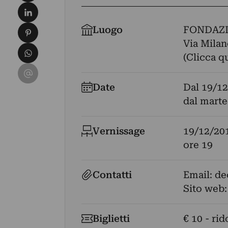
Condividi su LinkedIn
Condividi su Pinterest
Luogo
FONDAZI
Via Milan
Condividi su WhatsApp
(Clicca q
Condividi su Email
Date
Dal
19/12
dal marte
Vernissage
19/12/20
ore 19
Contatti
Email:
de
Sito web
Biglietti
€ 10 - rid