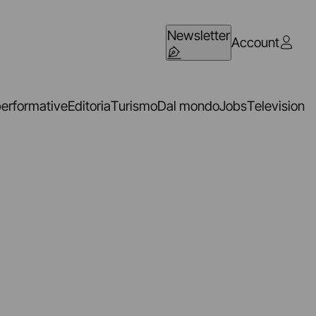
Newsletter
Account
performative
Editoria
Turismo
Dal mondo
Jobs
Television