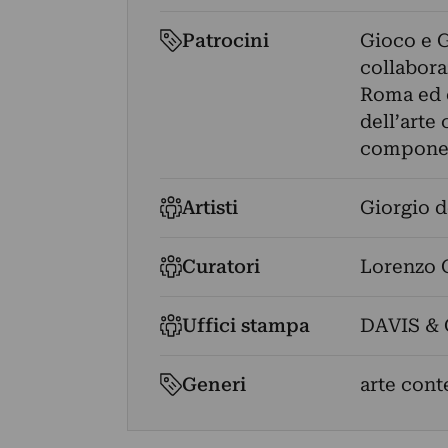
Patrocini
Gioco e G
collabora
Roma ed è
dell’arte
componen
Artisti
Giorgio d
Curatori
Lorenzo 
Uffici stampa
DAVIS &
Generi
arte con