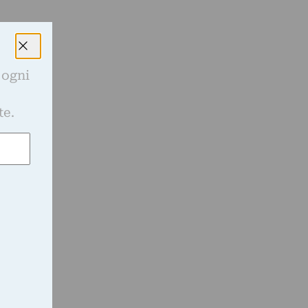
 ogni
e
te.
e