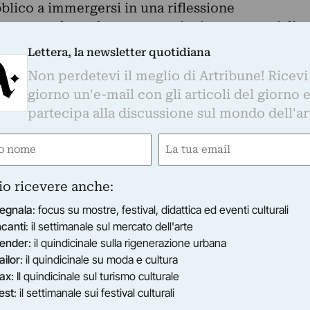
bblico a immergersi in una riflessione
verso parole scelte con cura, incise su materiali
Lettera, la newsletter quotidiana
Non perdetevi il meglio di Artribune! Ricevi
 venti opere realizzate in ottone, legno e
giorno un'e-mail con gli articoli del giorno 
ticolato in tre sale in cui il materiale
partecipa alla discussione sul mondo dell'ar
nto centrale di tutti i lavori esposti.
 connessione tra i suoi lavori e lo spettatore ch
e
Email
ell'istante in cui il pubblico si specchia
gatorio)
(Obbligatorio)
 viene invitato a divenire custode di parole
io ricevere anche:
o riflessioni.
egnala
: focus su mostre, festival, didattica ed eventi culturali
ncanti
: il settimanale sul mercato dell'arte
prende le BOXES, cinque scatole colorate che
ender
: il quindicinale sulla rigenerazione urbana
isa sul coperchio e un’altra in connessione
ailor
: il quindicinale su moda e cultura
ax
: Il quindicinale sul turismo culturale
inio e ottone, che lavorano attraverso vocaboli
est
: il settimanale sui festival culturali
simbolismo dello yin e dello yang. Concludono la