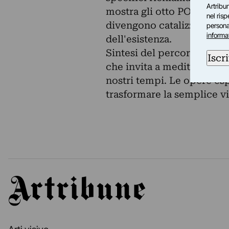
Artribun
mostra gli otto POLIEDRI i
nel ris
divengono catalizzatori di
personal
informa
dell'esistenza.
Sintesi del percorso è l'o
Iscri
che invita a meditare sul n
nostri tempi. Le opere esp
trasformare la semplice v
Artribune