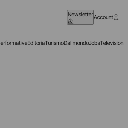
Newsletter
Account
performative
Editoria
Turismo
Dal mondo
Jobs
Television