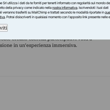
e Srl utilizza i dati da te forniti per tenerti informato con regolarità sul mondo del
n legno e ottone che, in connessione tra di loro,
petto della privacy come indicato nella
nostra informativa
. Iscrivendoti i tuoi dati
 un forum di discussione sulla natura
i verranno trasferiti su MailChimp e trattati secondo le modalità riportate in
que
tiva
. Potrai disiscriverti in qualsiasi momento con l'apposito link presente nelle 
pera NARCISO, realizzata in alluminio riflettente,
viti
arcisismo estetizzante, talvolta patologico, dei
oste creano esercizi partecipativi volti a
isione in un’esperienza immersiva.