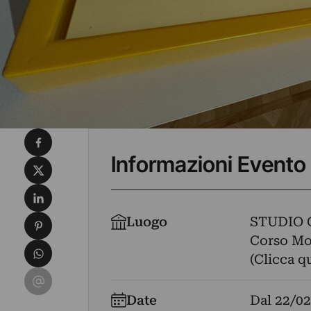
Condividi su Facebook
Informazioni Evento
Condividi su X
Condividi su LinkedIn
Condividi su Pinterest
Luogo
STUDIO 
Corso Mon
Condividi su WhatsApp
(Clicca q
Condividi su Email
Date
Dal
22/02