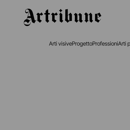
Artribune
Arti visive
Progetto
Professioni
Arti 