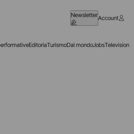
Newsletter
Account
performative
Editoria
Turismo
Dal mondo
Jobs
Television