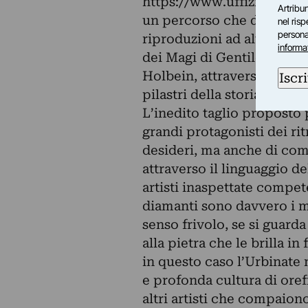
https://www.uffizi.it/mostre
Artribun
un percorso che dal XV sec
nel ris
personal
riproduzioni ad alta defin
informa
dei Magi di Gentile da Fab
Holbein, attraverso 26 tap
Iscri
pilastri della storia dell’
L’inedito taglio proposto 
grandi protagonisti dei rit
desideri, ma anche di com
attraverso il linguaggio de
artisti inaspettate compet
diamanti sono davvero i mi
senso frivolo, se si guarda
alla pietra che le brilla in
in questo caso l’Urbinate
e profonda cultura di orefi
altri artisti che compaiono