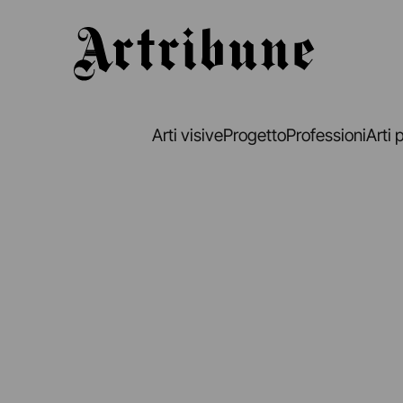
Artribune
Arti visive
Progetto
Professioni
Arti 