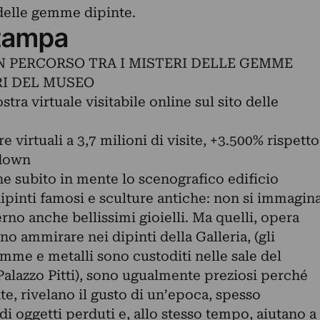
i delle gemme dipinte.
tampa
 UN PERCORSO TRA I MISTERI DELLE GEMME
RI DEL MUSEO
ra virtuale visitabile online sul sito delle
e virtuali a 3,7 milioni di visite, +3.500% rispetto
kdown
ene subito in mente lo scenografico edificio
ipinti famosi e sculture antiche: non si immagin
erno anche bellissimi gioielli. Ma quelli, opera
no ammirare nei dipinti della Galleria, (gli
emme e metalli sono custoditi nelle sale del
Palazzo Pitti), sono ugualmente preziosi perché
e, rivelano il gusto di un’epoca, spesso
i oggetti perduti e, allo stesso tempo, aiutano a