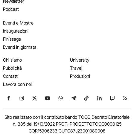
Newsletter
Podcast
Eventi e Mostre
Inaugurazioni
Finissage
Eventi in giornata
Chi siamo
University
Pubblicità
Travel
Contatti
Produzioni
Lavora con noi
Seguici su Facebook
Seguici su Instagram
Seguici su X
Seguici su YouTube
Seguici su WhatsApp
Seguici su Telegram
Seguici su TikTok
Seguici su Link
Seguici su
Segui
Sito realizzato con il contributo bando TOCC Decreto Direttoriale
n. 385 del 19/10/2022 PROT. PROGETTOTOCC0000125
COR15906233 CUPC87J23001080008