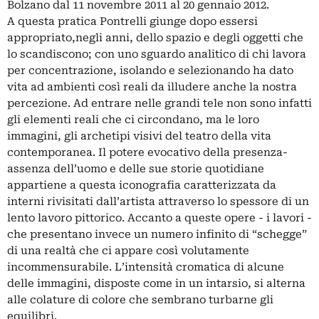
Bolzano dal 11 novembre 2011 al 20 gennaio 2012.
A questa pratica Pontrelli giunge dopo essersi
appropriato,negli anni, dello spazio e degli oggetti che
lo scandiscono; con uno sguardo analitico di chi lavora
per concentrazione, isolando e selezionando ha dato
vita ad ambienti così reali da illudere anche la nostra
percezione. Ad entrare nelle grandi tele non sono infatti
gli elementi reali che ci circondano, ma le loro
immagini, gli archetipi visivi del teatro della vita
contemporanea. Il potere evocativo della presenza-
assenza dell’uomo e delle sue storie quotidiane
appartiene a questa iconografia caratterizzata da
interni rivisitati dall’artista attraverso lo spessore di un
lento lavoro pittorico. Accanto a queste opere - i lavori -
che presentano invece un numero infinito di “schegge”
di una realtà che ci appare così volutamente
incommensurabile. L’intensità cromatica di alcune
delle immagini, disposte come in un intarsio, si alterna
alle colature di colore che sembrano turbarne gli
equilibri.