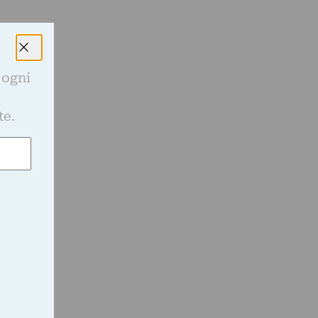
 ogni
e
te.
0
e