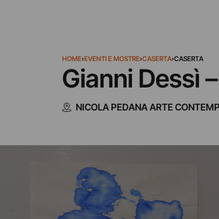
HOME
›
EVENTI E MOSTRE
›
CASERTA
›
CASERTA
Gianni Dessì –
NICOLA PEDANA ARTE CONTEM