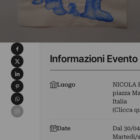
Condividi su Facebook
Informazioni Evento
Condividi su X
Condividi su LinkedIn
Condividi su Pinterest
Luogo
NICOLA 
piazza Mat
Condividi su WhatsApp
Italia
Condividi su Email
(Clicca q
Date
Dal
30/04
Martedì/