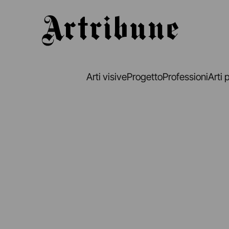
Artribune
Arti visive
Progetto
Professioni
Arti 