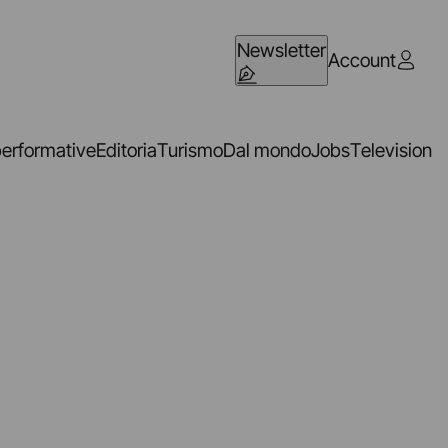
Newsletter
Account
performative
Editoria
Turismo
Dal mondo
Jobs
Television