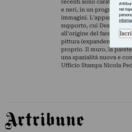
recenti sono caratterizzati 
Artribun
e neri, in un progressivo i
nel ris
personal
immagini. L’apparente sco
informa
supporto, cui Dessì ci ha a
Iscri
all'origine del fare pittura
pittura (expandend paintin
proprio. Il muro, la parete
una spazialità nuova e con 
Ufficio Stampa Nicola Pe
Artribune