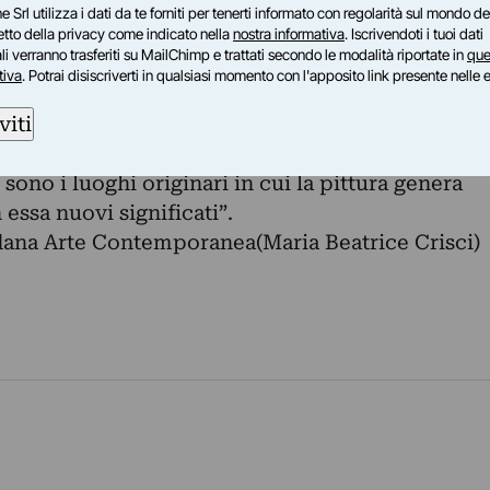
dall’alternanza di colori chiari e scuri, di bianchi
e Srl utilizza i dati da te forniti per tenerti informato con regolarità sul mondo del
ntrecciarsi e accavallarsi che genera visioni ed
petto della privacy come indicato nella
nostra informativa
. Iscrivendoti i tuoi dati
i verranno trasferiti su MailChimp e trattati secondo le modalità riportate in
que
nfinamento della pittura oltre il perimetro del
tiva
. Potrai disiscriverti in qualsiasi momento con l'apposito link presente nelle 
bituati, ha invece il senso di un ritorno
viti
. Non si tratta quindi di una fuoriuscita della
g), ma di un ritorno allo spazio che gli è
 sono i luoghi originari in cui la pittura genera
essa nuovi significati”.
dana Arte Contemporanea(Maria Beatrice Crisci)