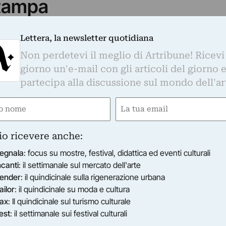
tampa
 mostra voglia di essere espliciti. Ciò di cui si
 la pittura che cerca la sua evidenza, il suo fare
Lettera, la newsletter quotidiana
piegandosi incontra l'immagine, vocazione, tra
Non perdetevi il meglio di Artribune! Ricevi
l'arte. È come se la pittura si vedesse, come se
giorno un'e-mail con gli articoli del giorno 
 e si guardasse e toccasse da sola, oppure come
partecipa alla discussione sul mondo dell'ar
arsi, e sapesse tutto di sé, in un luogo che è
e
Email
mmersa”. Così scrive il grande artista Gianni Dessì.
o” si inaugurerà sabato 30 aprile alle ore 18
ired)
(Required)
Pedana Arte Contemporanea in piazza Matteotti 6
io ricevere anche:
egnala
: focus su mostre, festival, didattica ed eventi culturali
ritico Ivan Quaroni rimarrà aperta dal 1 maggio e
ncanti
: il settimanale sul mercato dell'arte
ender
: il quindicinale sulla rigenerazione urbana
 quindicina di lavori di Dessì, tra tele e scultur
ailor
: il quindicinale su moda e cultura
ente produzione. In occasione del vernissage sarà
ax
: Il quindicinale sul turismo culturale
est
: il settimanale sui festival culturali
 testi di Ivan Quaroni che scrive: “Le opere