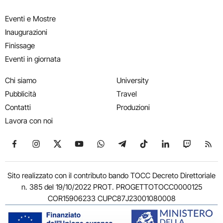
Eventi e Mostre
Inaugurazioni
Finissage
Eventi in giornata
Chi siamo
University
Pubblicità
Travel
Contatti
Produzioni
Lavora con noi
Seguici su Facebook
Seguici su Instagram
Seguici su X
Seguici su YouTube
Seguici su WhatsApp
Seguici su Telegram
Seguici su TikTok
Seguici su Link
Seguici su
Segui
Sito realizzato con il contributo bando TOCC Decreto Direttoriale
n. 385 del 19/10/2022 PROT. PROGETTOTOCC0000125
COR15906233 CUPC87J23001080008